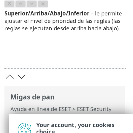
Superior/Arriba/Abajo/Inferior
– le permite
ajustar el nivel de prioridad de las reglas (las
reglas se ejecutan desde arriba hacia abajo).
Migas de pan
Ayuda en línea de ESET
>
ESET Security
Ultimate
>
Configuración avanzada
>
Protecciones
>
Protección de acceso a la
Your account, your cookies
red
>
Firewall
> Reglas de firewall
choice