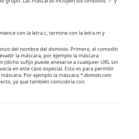
ho grupo. Las máscaras incluyen los símbolos “?” y
ience con la letra c, termine con la letra m y
mienzo del nombre del dominio. Primero, el comodín
r evadir la máscara, por ejemplo la máscara
om
(dicho sufijo puede anexarse a cualquier URL sin
vacía en este caso especial. Esto es para permitir
a máscara. Por ejemplo la máscara
*.domain.com
recto, ya que también coincidiría con