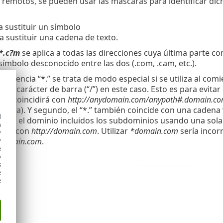
 remotos, se pueden usar las máscaras para identificar dic
a sustituir un símbolo
a sustituir una cadena de texto.
*.c?m
se aplica a todas las direcciones cuya última parte com
ímbolo desconocido entre las dos (.com, .cam, etc.).
ecuencia “*.” se trata de modo especial si se utiliza al co
 con carácter de barra (“/”) en este caso. Esto es para evita
no coincidirá con
http://anydomain.com/anypath#.domain.c
scarga). Y segundo, el “*.” también coincide con una cadena 
d
todo el dominio incluidos los subdominios usando una sol
h
cide con
http://domain.com
. Utilizar
*domain.com
sería incor
y
rdomain.com
.
y
e
o
s
e
e