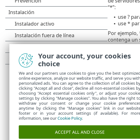
de servidores
“*”:
use ? par
•
use * par
•
Por ejemplo,
contenga un s
Una primera s
Your account, your cookies
* no coincide
choice
*.domain.com
afectar la de
We and our partners use cookies to give you the best optimize
que coincida 
online experience, analyze our website traffic, and serve you wit
también coin
personalized ads. You can agree to the collection of all cookies b
http://anothe
clicking "Accept all and close", decline all non-essential cookies b
choosing "Accept essential cookies only", or adjust your cooki
settings by clicking "Manage cookies". You also have the right t
withdraw your consent or change your cookie preference
anytime by clicking the "Manage cookies" link in our websit
footer or in your account settings (if available). For mor
information, see our
Cookie Policy
.
ACCEPT ALL AND CLOSE