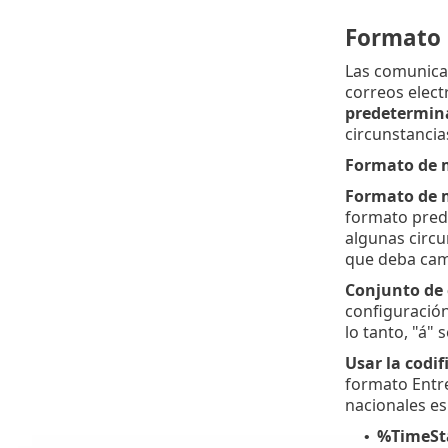
Formato 
Las comunicac
correos elect
predetermin
circunstancia
Formato de 
Formato de 
formato pred
algunas circu
que deba camb
Conjunto de 
configuración
lo tanto, "á"
Usar la codi
formato Entre
nacionales es
%TimeS
•