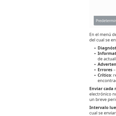
En el menú d
del cual se en
Diagnóst
•
Informat
•
de actual
Adverten
•
Errores
–
•
Crítico
: 
•
encontra
Enviar cada n
electrónico n
un breve per
Intervalo lue
cual se enviar