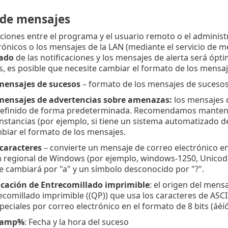
de mensajes
iones entre el programa y el usuario remoto o el administr
rónicos o los mensajes de la LAN (mediante el servicio de 
ado
de las notificaciones y los mensajes de alerta será ópti
s, es posible que necesite cambiar el formato de los mensa
mensajes de sucesos
– formato de los mensajes de suceso
mensajes de advertencias sobre amenazas:
los mensajes d
efinido de forma predeterminada. Recomendamos mantener
nstancias (por ejemplo, si tiene un sistema automatizado d
iar el formato de los mensajes.
caracteres
– convierte un mensaje de correo electrónico en
 regional de Windows (por ejemplo, windows-1250, Unicode (U
 se cambiará por "a" y un símbolo desconocido por "?".
ficación de Entrecomillado imprimible
: el origen del mensa
comillado imprimible ((QP)) que usa los caracteres de ASCI
peciales por correo electrónico en el formato de 8 bits (áéíó
tamp%
: Fecha y la hora del suceso