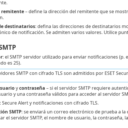
te.
l remitente
– define la dirección del remitente que se most
n.
de destinatarios
: defina las direcciones de destinatarios 
ónico de notificación. Se admiten varios valores. Utilice p
 SMTP
r
: el SMTP servidor utilizado para enviar notificaciones (p. 
do es 25).
vidores SMTP con cifrado TLS son admitidos por ESET Securi
suario
y
contraseña
– si el servidor SMTP requiere autent
ario y una contraseña válidos para acceder al servidor SM
: Secure Alert y notificaciones con cifrado TLS.
xión SMTP
: se enviará un correo electrónico de prueba a la 
r el servidor SMTP, el nombre de usuario, la contraseña, la 