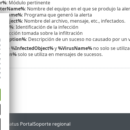
er%
: Módulo pertinente
terName%
: Nombre del equipo en el que se produjo la ale
amName%
: Programa que generó la alerta
edObject%
: Nombre del archivo, mensaje, etc., infectados.
Name%
: Identificación de la infección
%
: Acción tomada sobre la infiltración
scription%
: Descripción de un suceso no causado por un v
d
h
clave
%InfectedObject%
y
%VirusName%
no solo se utiliz
y
iption%
solo se utiliza en mensajes de sucesos.
y
e
o
s
e
e
ET Status Portal
Soporte regional