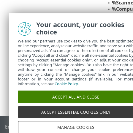
%Scann
•
%Compu
•
%Progr
•
%Infect
•
Your account, your cookies
%Virus
•
choice
%Action
•
%ErrorDe
•
We and our partners use cookies to give you the best optimize
online experience, analyze our website traffic, and serve you wit
Las palabras 
personalized ads. You can agree to the collection of all cookies b
%ErrorDescr
clicking "Accept all and close", decline all non-essential cookies b
choosing "Accept essential cookies only", or adjust your cooki
settings by clicking "Manage cookies". You also have the right t
withdraw your consent or change your cookie preference
anytime by clicking the "Manage cookies" link in our websit
footer or in your account settings (if available). For mor
information, see our
Cookie Policy
.
ACCEPT ALL AND CLOSE
ACCEPT ESSENTIAL COOKIES ONLY
End of Life
Base de conocimiento de ESET
Foro de ESET
ES
MANAGE COOKIES