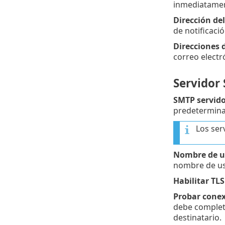
inmediatamen
Dirección de
de notificació
Direcciones 
correo electr
Servidor
SMTP servido
predetermina
Los ser
Nombre de u
nombre de usu
Habilitar TLS
Probar cone
debe completa
destinatario.