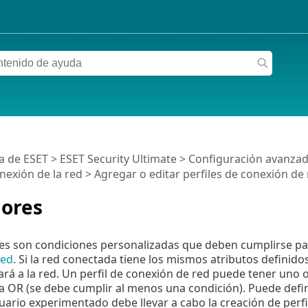
a de ESET
>
ESET Security Ultimate
>
Configuración avanza
onexión de la red
>
Agregar o editar perfiles de conexión de
dores
res son condiciones personalizadas que deben cumplirse p
red
. Si la red conectada tiene los mismos atributos definido
cará a la red. Un perfil de conexión de red puede tener uno o
ica OR (se debe cumplir al menos una condición). Puede defin
uario experimentado debe llevar a cabo la creación de perf