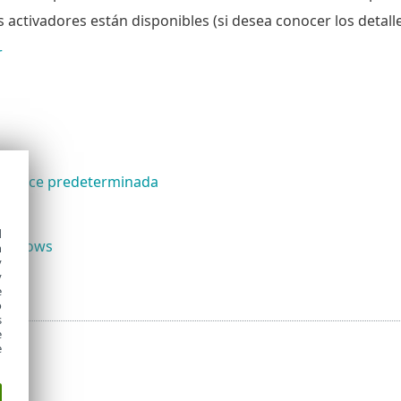
s activadores están disponibles (si desea conocer los detall
r
 enlace predeterminada
d
 Windows
h
y
ción
y
e
o
s
e
e