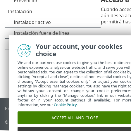
Cuando acced
aún desea acc
permitirá has
Your account, your cookies
choice
We and our partners use cookies to give you the best optimize
online experience, analyze our website traffic, and serve you wit
personalized ads. You can agree to the collection of all cookies b
clicking "Accept all and close", decline all non-essential cookies b
choosing "Accept essential cookies only", or adjust your cooki
settings by clicking "Manage cookies". You also have the right t
withdraw your consent or change your cookie preference
anytime by clicking the "Manage cookies" link in our websit
footer or in your account settings (if available). For mor
information, see our
Cookie Policy
.
End of Life
Base de conocimiento de ESET
Foro de ESET
ES
ACCEPT ALL AND CLOSE
© 1992 - 2025 ESET, spol. s r.o. - Todos los derechos reservados.