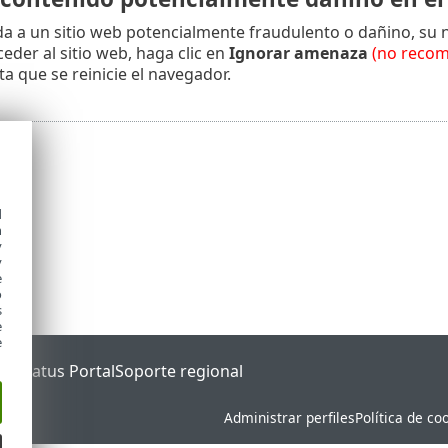
a a un sitio web potencialmente fraudulento o dañino, su 
eder al sitio web, haga clic en
Ignorar amenaza
(no reco
ta que se reinicie el navegador.
d
h
y
y
e
o
s
e
e
ET Status Portal
Soporte regional
Administrar perfiles
Política de co