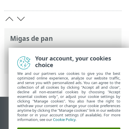
Migas de pan
Ayuda en línea de ESET
>
ESET Security
Ultimate
>
Introducción
> Accesos
Your account, your cookies
directos desde el teclado
choice
We and our partners use cookies to give you the best
optimized online experience, analyze our website traffic,
and serve you with personalized ads. You can agree to the
collection of all cookies by clicking "Accept all and close",
decline all non-essential cookies by choosing "Accept
essential cookies only", or adjust your cookie settings by
clicking "Manage cookies". You also have the right to
withdraw your consent or change your cookie preferences
Ver sitio del escritorio
anytime by clicking the "Manage cookies" link in our website
footer or in your account settings (if available). For more
End of Life
information, see our
Cookie Policy
.
Base de conocimiento de ESET