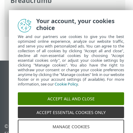
Breadcrumb
Ηλεκτρονική βοήθεια ESET
>
ESET
Security Ultimate
>
ESET Security
Your account, your cookies
Ultimate
choice
We and our partners use cookies to give you the best
optimized online experience, analyze our website traffic,
and serve you with personalized ads. You can agree to the
collection of all cookies by clicking "Accept all and close",
decline all non-essential cookies by choosing "Accept
essential cookies only", or adjust your cookie settings by
clicking "Manage cookies". You also have the right to
withdraw your consent or change your cookie preferences
Προβολή ιστότοπου επιφάνειας εργασίας
anytime by clicking the "Manage cookies" link in our website
footer or in your account settings (if available). For more
End of Life
information, see our
Cookie Policy
.
Γνωσιακή βάση ESET
Ομάδα συζήτησης ESET
ACCEPT ALL AND CLOSE
ESET Status Portal
Τοπική υποστήριξη
ACCEPT ESSENTIAL COOKIES ONLY
© 1992 - 2025 ESET, spol. s
Διαχείριση cookies
MANAGE COOKIES
r.o. - Με την επιφύλαξη
Πολιτική cookie