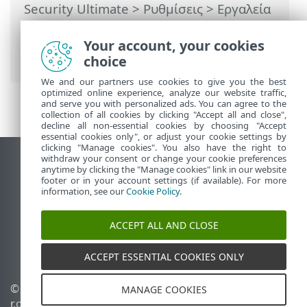
Security Ultimate
>
Ρυθμίσεις
>
Εργαλεία
ασφαλείας
>
Anti-Theft
> Παράθυρα
διαλόγου – Anti-Theft > Η προσθήκη νέας
Your account, your cookies
συσκευής απέτυχε
choice
We and our partners use cookies to give you the best
optimized online experience, analyze our website traffic,
and serve you with personalized ads. You can agree to the
collection of all cookies by clicking "Accept all and close",
decline all non-essential cookies by choosing "Accept
essential cookies only", or adjust your cookie settings by
clicking "Manage cookies". You also have the right to
withdraw your consent or change your cookie preferences
Προβολή ιστότοπου επιφάνειας εργασίας
anytime by clicking the "Manage cookies" link in our website
footer or in your account settings (if available). For more
End of Life
information, see our
Cookie Policy
.
Γνωσιακή βάση ESET
Ομάδα συζήτησης ESET
ACCEPT ALL AND CLOSE
ESET Status Portal
Τοπική υποστήριξη
ACCEPT ESSENTIAL COOKIES ONLY
© 1992 - 2025 ESET, spol. s
Διαχείριση cookies
MANAGE COOKIES
r.o. - Με την επιφύλαξη
Πολιτική cookie