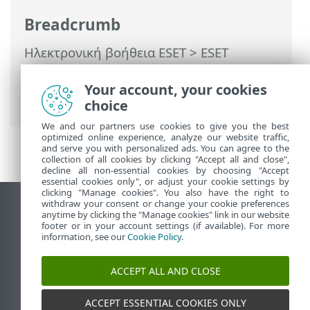
Breadcrumb
Ηλεκτρονική βοήθεια ESET
>
ESET
Security Ultimate
>
Εργασία με το ESET
Security Ultimate
>
Ρυθμίσεις
>
Εργαλεία
Your account, your cookies
ασφαλείας
> VPN
choice
We and our partners use cookies to give you the best
optimized online experience, analyze our website traffic,
and serve you with personalized ads. You can agree to the
collection of all cookies by clicking "Accept all and close",
decline all non-essential cookies by choosing "Accept
essential cookies only", or adjust your cookie settings by
clicking "Manage cookies". You also have the right to
withdraw your consent or change your cookie preferences
Προβολή ιστότοπου επιφάνειας εργασίας
anytime by clicking the "Manage cookies" link in our website
footer or in your account settings (if available). For more
End of Life
information, see our
Cookie Policy
.
Γνωσιακή βάση ESET
Ομάδα συζήτησης ESET
ACCEPT ALL AND CLOSE
ESET Status Portal
Τοπική υποστήριξη
ACCEPT ESSENTIAL COOKIES ONLY