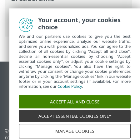
Ηλεκτρονική βοήθεια ESET
>
ESET
Security Ultimate
>
Εργασία με το ESET
Your account, your cookies
Security Ultimate
> Ενημέρωση
choice
We and our partners use cookies to give you the best
optimized online experience, analyze our website traffic,
and serve you with personalized ads. You can agree to the
collection of all cookies by clicking "Accept all and close",
decline all non-essential cookies by choosing "Accept
essential cookies only", or adjust your cookie settings by
clicking "Manage cookies". You also have the right to
withdraw your consent or change your cookie preferences
Προβολή ιστότοπου επιφάνειας εργασίας
anytime by clicking the "Manage cookies" link in our website
footer or in your account settings (if available). For more
End of Life
information, see our
Cookie Policy
.
Γνωσιακή βάση ESET
Ομάδα συζήτησης ESET
ACCEPT ALL AND CLOSE
ESET Status Portal
Τοπική υποστήριξη
ACCEPT ESSENTIAL COOKIES ONLY
© 1992 - 2025 ESET, spol. s
Διαχείριση cookies
MANAGE COOKIES
r.o. - Με την επιφύλαξη
Πολιτική cookie