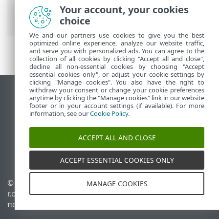
Ενοποιήσεις
> Παράθυρο διαλόγου
Your account, your cookies
επιβεβαίωσης
choice
We and our partners use cookies to give you the best
optimized online experience, analyze our website traffic,
and serve you with personalized ads. You can agree to the
collection of all cookies by clicking "Accept all and close",
decline all non-essential cookies by choosing "Accept
essential cookies only", or adjust your cookie settings by
clicking "Manage cookies". You also have the right to
withdraw your consent or change your cookie preferences
Προβολή ιστότοπου επιφάνειας εργασίας
anytime by clicking the "Manage cookies" link in our website
footer or in your account settings (if available). For more
End of Life
information, see our
Cookie Policy
.
Γνωσιακή βάση ESET
Ομάδα συζήτησης ESET
ACCEPT ALL AND CLOSE
ESET Status Portal
Τοπική υποστήριξη
ACCEPT ESSENTIAL COOKIES ONLY
© 1992 - 2025 ESET, spol. s
Διαχείριση cookies
MANAGE COOKIES
r.o. - Με την επιφύλαξη
Πολιτική cookie
παντός δικαιώματος.