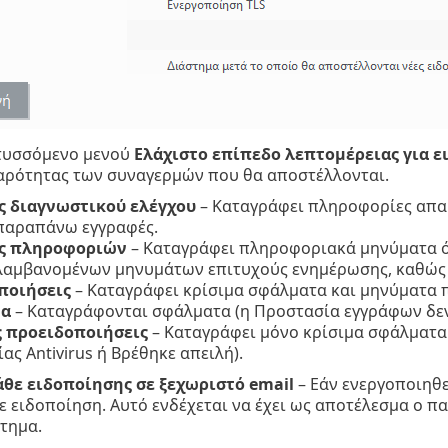
τυσσόμενο μενού
Ελάχιστο επίπεδο λεπτομέρειας για ε
αρότητας των συναγερμών που θα αποστέλλονται.
ς διαγνωστικού ελέγχου
– Καταγράφει πληροφορίες απαρ
 παραπάνω εγγραφές.
ς πληροφοριών
– Καταγράφει πληροφοριακά μηνύματα ό
αμβανομένων μηνυμάτων επιτυχούς ενημέρωσης, καθώς κ
ποιήσεις
– Καταγράφει κρίσιμα σφάλματα και μηνύματα π
τα
– Καταγράφονται σφάλματα (η Προστασία εγγράφων δεν 
ς προειδοποιήσεις
– Καταγράφει μόνο κρίσιμα σφάλματα 
ας Antivirus ή Βρέθηκε απειλή).
θε ειδοποίησης σε ξεχωριστό email
– Εάν ενεργοποιηθε
θε ειδοποίηση. Αυτό ενδέχεται να έχει ως αποτέλεσμα ο 
τημα.