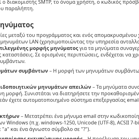
ο διακομιστής SMTP, το όνομα χρήστη, ο κωδικός πρόσβ
ου παραλήπτη.
ηνύματος
ίες μεταξύ του προγράμματος και ενός απομακρυσμένου 
 μηνυμάτων LAN (χρησιμοποιώντας την υπηρεσία ανταλλα
πιλεγμένης μορφής μηνύματος
για τα μηνύματα συναγερ
 καταστάσεις. Σε ορισμένες περιπτώσεις, ενδέχεται να χ
υμβάντων.
μάτων συμβάντων
– Η μορφή των μηνυμάτων συμβάντω
ιδοποιητικών μηνυμάτων απειλών
– Τα μηνύματα συν
η μορφή. Συνιστάται να διατηρήσετε την προκαθορισμέν
εάν έχετε αυτοματοποιημένο σύστημα επεξεργασίας email)
ακτήρων
– Μετατρέπει ένα μήνυμα email στην κωδικοποί
 Windows (π.χ. windows-1250, Unicode (UTF-8), ACSII 7-bit
 "a" και ένα άγνωστο σύμβολο σε "?").
κοποίησης εκτυπώσιμης μορφής
– Η προέλευση του μη