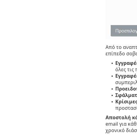
Από το αναπ
επίπεδο σοβ
Εγγραφέ
•
όλες τις
Εγγραφέ
•
συμπεριλ
Προειδο
•
Σφάλμα
•
Κρίσιμε
•
προστασί
Αποστολή κά
email για κά
χρονικό διάσ