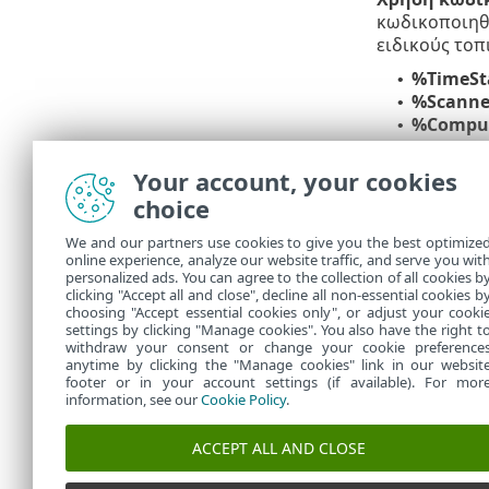
κωδικοποιηθε
ειδικούς τοπ
%TimeS
•
%Scann
•
%Compu
•
%Progr
•
%Infect
•
Your account, your cookies
%Virus
•
choice
%Action
•
%ErrorDe
•
We and our partners use cookies to give you the best optimize
online experience, analyze our website traffic, and serve you wit
Οι λέξεις-κλ
personalized ads. You can agree to the collection of all cookies b
προειδοποίησ
clicking "Accept all and close", decline all non-essential cookies b
choosing "Accept essential cookies only", or adjust your cooki
settings by clicking "Manage cookies". You also have the right t
withdraw your consent or change your cookie preference
anytime by clicking the "Manage cookies" link in our websit
footer or in your account settings (if available). For mor
information, see our
Cookie Policy
.
ACCEPT ALL AND CLOSE