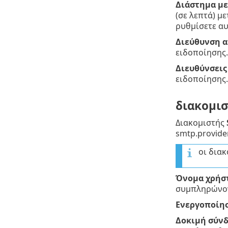
Διάστημα με
(σε λεπτά) μ
ρυθμίσετε αυ
Διεύθυνση 
ειδοποίησης.
Διευθύνσει
ειδοποίησης.
διακομι
Διακομιστής
smtp.provide
οι διακ
Όνομα χρήσ
συμπληρώνον
Ενεργοποίησ
Δοκιμή σύν