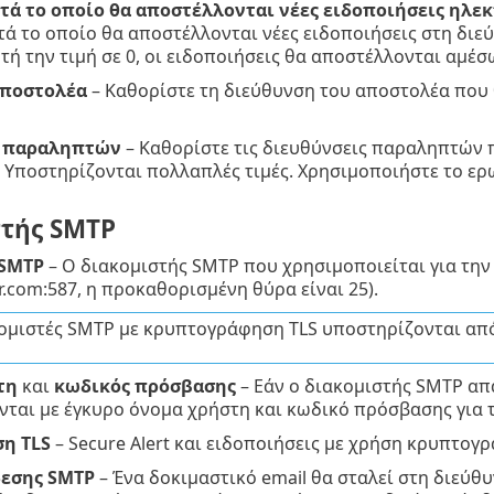
τά το οποίο θα αποστέλλονται νέες ειδοποιήσεις ηλεκ
ετά το οποίο θα αποστέλλονται νέες ειδοποιήσεις στη δι
τή την τιμή σε 0, οι ειδοποιήσεις θα αποστέλλονται αμέσ
αποστολέα
– Καθορίστε τη διεύθυνση του αποστολέα που
ς παραληπτών
– Καθορίστε τις διευθύνσεις παραληπτών 
 Υποστηρίζονται πολλαπλές τιμές. Χρησιμοποιήστε το ερ
στής SMTP
SMTP
– Ο διακομιστής SMTP που χρησιμοποιείται για την
r.com:587, η προκαθορισμένη θύρα είναι 25).
ομιστές SMTP με κρυπτογράφηση TLS υποστηρίζονται από τ
τη
και
κωδικός πρόσβασης
– Εάν ο διακομιστής SMTP απα
ται με έγκυρο όνομα χρήστη και κωδικό πρόσβασης για 
η TLS
– Secure Alert και ειδοποιήσεις με χρήση κρυπτογ
δεσης SMTP
– Ένα δοκιμαστικό email θα σταλεί στη διεύθ