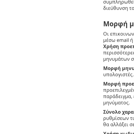
συμπληρωθεί 
διεύθυνση τ
Μορφή μ
Οι επικοινων
μέσω email ή
Χρήση προε
περισσότερες
μηνυμάτων σ
Μορφή μηνυ
υπολογιστές.
Μορφή προε
προεπιλεγμέν
παράδειγμα, 
μηνύματος.
Σύνολο χαρ
ρυθμίσεων των
θα αλλάξει σε
Χρήση κωδι