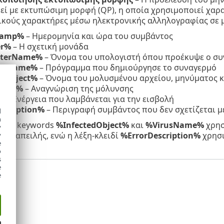
ί με εκτυπώσιμη μορφή (QP), η οποία χρησιμοποιεί χαρα
ικούς χαρακτήρες μέσω ηλεκτρονικής αλληλογραφίας σε μο
tamp%
– Ημερομηνία και ώρα του συμβάντος
er%
– Η σχετική μονάδα
terName%
– Όνομα του υπολογιστή όπου προέκυψε ο συ
amName%
– Πρόγραμμα που δημιούργησε το συναγερμό
edObject%
– Όνομα του μολυσμένου αρχείου, μηνύματος κ
Name%
– Αναγνώριση της μόλυνσης
%
– Ενέργεια που λαμβάνεται για την εισβολή
scription%
– Περιγραφή συμβάντος που δεν σχετίζεται με
d
h
ειδιά keywords
%InfectedObject%
και
%VirusName%
χρησ
y
ης απειλής, ενώ η λέξη-κλειδί
%ErrorDescription%
χρησι
y
e
o
s
e
e