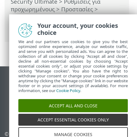
Security Ultimate
>
Ρυθμίσεις για
προχωρημένους
>
Προστασίες
>
Προστασία πρόσβασης στο δίκτυο
>
Τείχος προστασίας
> Ανίχνευση
Your account, your cookies
τροποποίησης εφαρμογών
choice
We and our partners use cookies to give you the best
optimized online experience, analyze our website traffic,
and serve you with personalized ads. You can agree to the
collection of all cookies by clicking "Accept all and close",
decline all non-essential cookies by choosing "Accept
essential cookies only", or adjust your cookie settings by
clicking "Manage cookies". You also have the right to
withdraw your consent or change your cookie preferences
Προβολή ιστότοπου επιφάνειας εργασίας
anytime by clicking the "Manage cookies" link in our website
footer or in your account settings (if available). For more
End of Life
information, see our
Cookie Policy
.
Γνωσιακή βάση ESET
Ομάδα συζήτησης ESET
ACCEPT ALL AND CLOSE
ESET Status Portal
Τοπική υποστήριξη
ACCEPT ESSENTIAL COOKIES ONLY
© 1992 - 2025 ESET, spol. s
Διαχείριση cookies
MANAGE COOKIES