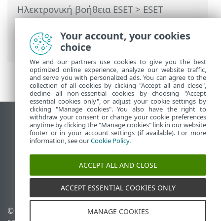
Ηλεκτρονική βοήθεια ESET
>
ESET
Security Ultimate
>
Ρυθμίσεις για
προχωρημένους
>
Προστασίες
> Έλεγχος
Your account, your cookies
συνδεδεμένων συσκευών
choice
We and our partners use cookies to give you the best
optimized online experience, analyze our website traffic,
and serve you with personalized ads. You can agree to the
collection of all cookies by clicking "Accept all and close",
decline all non-essential cookies by choosing "Accept
essential cookies only", or adjust your cookie settings by
clicking "Manage cookies". You also have the right to
withdraw your consent or change your cookie preferences
Προβολή ιστότοπου επιφάνειας εργασίας
anytime by clicking the "Manage cookies" link in our website
footer or in your account settings (if available). For more
End of Life
information, see our
Cookie Policy
.
Γνωσιακή βάση ESET
Ομάδα συζήτησης ESET
ACCEPT ALL AND CLOSE
ESET Status Portal
Τοπική υποστήριξη
ACCEPT ESSENTIAL COOKIES ONLY
© 1992 - 2025 ESET, spol. s
Διαχείριση cookies
MANAGE COOKIES