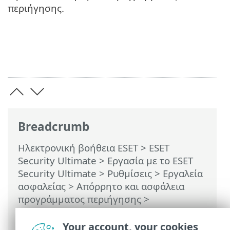
περιήγησης.
Breadcrumb
Ηλεκτρονική βοήθεια ESET
>
ESET
Security Ultimate
>
Εργασία με το ESET
Security Ultimate
>
Ρυθμίσεις
>
Εργαλεία
ασφαλείας
>
Απόρρητο και ασφάλεια
προγράμματος περιήγησης
>
Αποκλεισμένο περιεχόμενο Απορρήτου
και ασφάλειας προγράμματος
Your account, your cookies