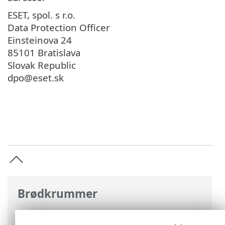
ESET, spol. s r.o.
Data Protection Officer
Einsteinova 24
85101 Bratislava
Slovak Republic
dpo@eset.sk
Brødkrummer
ESET-onlinehjælp
>
ESET Security