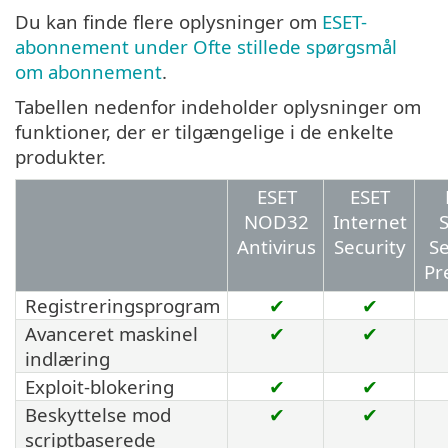
Du kan finde flere oplysninger om
ESET-
abonnement under Ofte stillede spørgsmål
om abonnement
.
Tabellen nedenfor indeholder oplysninger om
funktioner, der er tilgængelige i de enkelte
produkter.
ESET
ESET
NOD32
Internet
Antivirus
Security
Se
Pr
Registreringsprogram
✔
✔
Avanceret maskinel
✔
✔
indlæring
Exploit-blokering
✔
✔
Beskyttelse mod
✔
✔
scriptbaserede