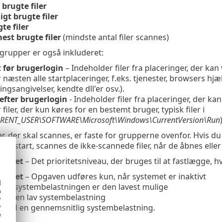
brugte filer
gt brugte filer
te filer
est brugte filer
(mindste antal filer scannes)
 grupper er også inkluderet:
t før brugerlogin
– Indeholder filer fra placeringer, der ka
 næsten alle startplaceringer, f.eks. tjenester, browsers h
ngsangivelser, kendte dll'er osv.).
 efter brugerlogin
- Indeholder filer fra placeringer, der k
filer, der kun køres for en bestemt bruger, typisk filer i
RENT_USER\SOFTWARE\Microsoft\Windows\CurrentVersion\Run
ler, der skal scannes, er faste for grupperne ovenfor. Hvis d
temstart, scannes de ikke-scannede filer, når de åbnes eller
oritet
– Det prioritetsniveau, der bruges til at fastlægge,
ivitet
– Opgaven udføres kun, når systemet er inaktivt
d
Når systembelastningen er den lavest mulige
h
Ved en lav systembelastning
y
 Ved en gennemsnitlig systembelastning.
y
e