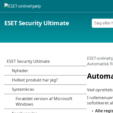
ESET Security Ultimate
ESET-onlineh
Automatisk fi
Automat
Ved oprettels
I rullemenue
sofistikeret 
Alle regi
•