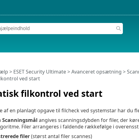
jælp
>
ESET Security Ultimate
>
Avanceret opsætning
>
Scan
lkontrol ved start
isk filkontrol ved start
e af en planlagt opgave til filcheck ved systemstar har du f
n
Scanningsmål
angives scanningsdybden for filer, der kø
algoritme. Filer arrangeres i faldende rækkefølge i overens
strerede filer
(størst antal filer scannes)