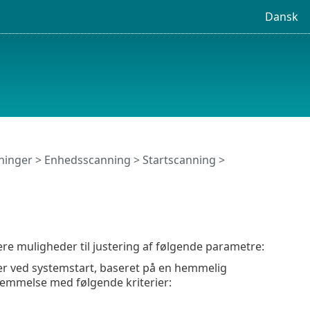
Dansk
ninger
>
Enhedsscanning
>
Startscanning
>
lere muligheder til justering af følgende parametre:
rer ved systemstart, baseret på en hemmelig
stemmelse med følgende kriterier: