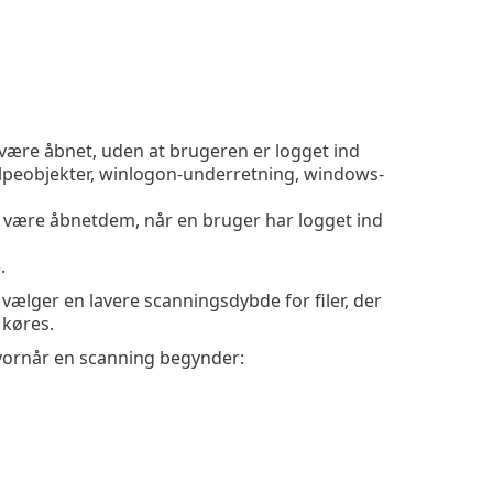
n være åbnet, uden at brugeren er logget ind
jælpeobjekter, winlogon-underretning, windows-
an være åbnetdem, når en bruger har logget ind
).
u vælger en lavere scanningsdybde for filer, der
 køres.
 hvornår en scanning begynder: