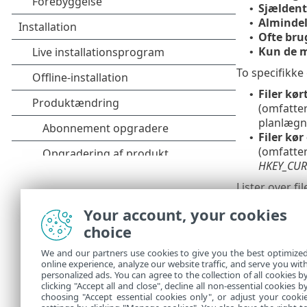
Sjældent 
•
Almindeli
•
Ofte brug
•
Kun de m
•
To specifikke
Filer kør
•
(omfatter
planlægni
Filer kør
•
(omfatter 
HKEY_CUR
Lister over fi
køres ved sys
Your account, your cookies
Scanningspri
choice
Ved inakt
•
We and our partners use cookies to give you the best optimize
Lavest
– 
•
online experience, analyze our website traffic, and serve you wit
Lavere
– 
•
personalized ads. You can agree to the collection of all cookies b
Normal
–
clicking "Accept all and close", decline all non-essential cookies b
•
choosing "Accept essential cookies only", or adjust your cooki