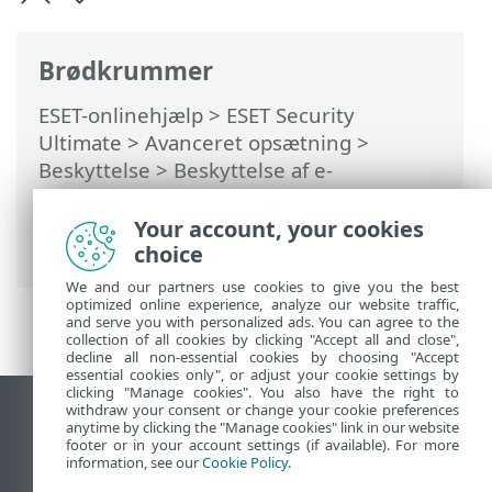
Brødkrummer
ESET-onlinehjælp
>
ESET Security
Ultimate
>
Avanceret opsætning
>
Beskyttelse
>
Beskyttelse af e-
mailklienter
>
Beskyttelse af postkasse
>
Integrationer
> Værktøjslinje i Microsoft
Your account, your cookies
Outlook
choice
We and our partners use cookies to give you the best
optimized online experience, analyze our website traffic,
and serve you with personalized ads. You can agree to the
collection of all cookies by clicking "Accept all and close",
decline all non-essential cookies by choosing "Accept
essential cookies only", or adjust your cookie settings by
clicking "Manage cookies". You also have the right to
withdraw your consent or change your cookie preferences
Vis computerwebsted
anytime by clicking the "Manage cookies" link in our website
footer or in your account settings (if available). For more
End of Life
information, see our
Cookie Policy
.
ESET-vidensbase