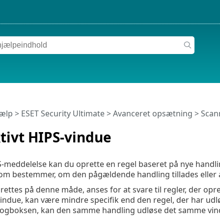
jælp
>
ESET Security Ultimate
>
Avanceret opsætning
>
Scan
tivt HIPS-vindue
S-meddelelse kan du oprette en regel baseret på nye handlin
som bestemmer, om den pågældende handling tillades eller a
rettes på denne måde, anses for at svare til regler, der opre
ndue, kan være mindre specifik end den regel, der har udløs
alogboksen, kan den samme handling udløse det samme vindu