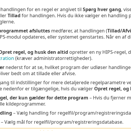
handlingen for en regel er angivet til
Spørg hver gang
, vi
ller
Tillad
for handlingen. Hvis du ikke vælger en handling p
glerne.
 programmet afsluttes
medfører, at handlingen (
Tillad/Afv
PS-modul opdateres, eller systemet genstartes. Når en af dis
Opret regel, og husk den altid
opretter en ny HIPS-regel, 
ration
(kræver administratorrettigheder).
er
nederst for at se, hvilket program der udløser handlinge
iver bedt om at tillade eller afvise.
ang til indstillinger for mere detaljerede regelparametre ve
ne nedenfor er tilgængelige, hvis du vælger
Opret regel, og
gel, der kun gælder for dette program
– Hvis du fjerner m
alle kildeprogrammer.
dling
– Vælg handling for regelfil/program/registreringsd
– Vælg mål for regelfil/program/registreringsdatabase.