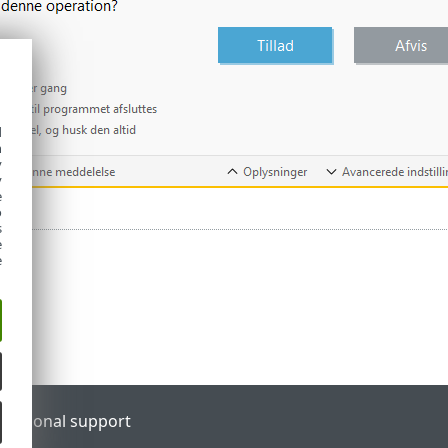
d
h
y
y
e
o
s
e
e
l
Regional support