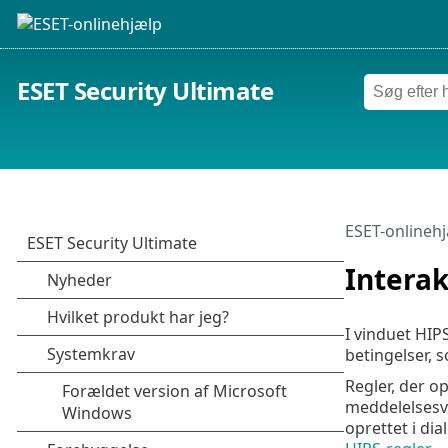
ESET Security Ultimate
ESET-onlineh
Interak
I vinduet HIP
betingelser, 
Regler, der op
meddelelsesvi
oprettet i di