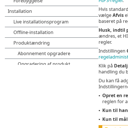
HIPS-regler
.
Hvis standard
vælge
Afvis
e
baseret på re
Husk, indtil
ændres, et HI
regler.
Indstillingen
regeladminist
Klik på
Detalj
handling du bl
Du kan få adg
Indstillinger
Opret en re
•
reglen for 
Kun til han
•
Kun til mål
•