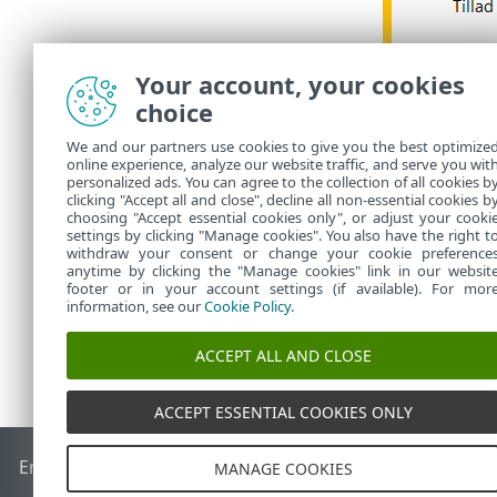
Your account, your cookies
choice
We and our partners use cookies to give you the best optimize
online experience, analyze our website traffic, and serve you wit
personalized ads. You can agree to the collection of all cookies b
clicking "Accept all and close", decline all non-essential cookies b
choosing "Accept essential cookies only", or adjust your cooki
settings by clicking "Manage cookies". You also have the right t
withdraw your consent or change your cookie preference
anytime by clicking the "Manage cookies" link in our websit
footer or in your account settings (if available). For mor
information, see our
Cookie Policy
.
ACCEPT ALL AND CLOSE
ACCEPT ESSENTIAL COOKIES ONLY
End of Life
ESET-vidensbase
ESET-forum
ESET Status Porta
MANAGE COOKIES