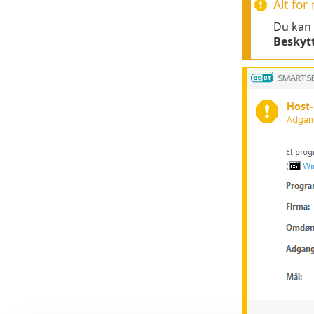
Alt fo
Du kan 
Beskyt