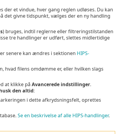
ses der et vindue, hver gang reglen udløses. Du kan
å det givne tidspunkt, vælges der en ny handling
is
) bruges, indtil reglerne eller filtreringstilstanden
se tre handlinger er udført, slettes midlertidige
der senere kan ændres i sektionen
HIPS-
n, hvad filens omdømme er, eller hvilken slags
d at klikke på
Avancerede indstillinger
.
 husk den altid
:
arkeringen i dette afkrydsningsfelt, oprettes
atabase.
Se en beskrivelse af alle HIPS-handlinger
.