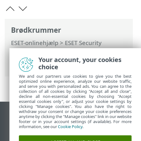
Brødkrummer
ESET-onlinehjælp
>
ESET Security
Ultimate
>
Avanceret opsætning
>
Scanninger
>
HIPS
> Avanceret HIPS-
Your account, your cookies
opsætning
choice
We and our partners use cookies to give you the best
optimized online experience, analyze our website traffic,
and serve you with personalized ads. You can agree to the
collection of all cookies by clicking "Accept all and close",
decline all non-essential cookies by choosing "Accept
essential cookies only", or adjust your cookie settings by
clicking "Manage cookies". You also have the right to
withdraw your consent or change your cookie preferences
Vis computerwebsted
anytime by clicking the "Manage cookies" link in our website
footer or in your account settings (if available). For more
End of Life
information, see our
Cookie Policy
.
ESET-vidensbase
ESET-forum