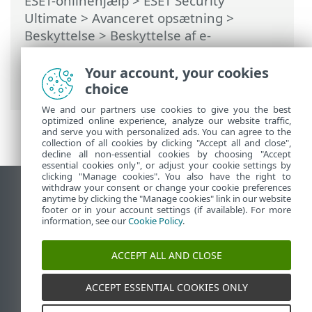
ESET-onlinehjælp
>
ESET Security
Ultimate
>
Avanceret opsætning
>
Beskyttelse
>
Beskyttelse af e-
mailklienter
>
Administration af
adresselister
>
Adresselister
>
Your account, your cookies
Tilføj/rediger adresse
choice
We and our partners use cookies to give you the best
optimized online experience, analyze our website traffic,
and serve you with personalized ads. You can agree to the
collection of all cookies by clicking "Accept all and close",
decline all non-essential cookies by choosing "Accept
essential cookies only", or adjust your cookie settings by
clicking "Manage cookies". You also have the right to
withdraw your consent or change your cookie preferences
Vis computerwebsted
anytime by clicking the "Manage cookies" link in our website
footer or in your account settings (if available). For more
End of Life
information, see our
Cookie Policy
.
ESET-vidensbase
ESET-forum
ACCEPT ALL AND CLOSE
ESET Status Portal
Regional support
ACCEPT ESSENTIAL COOKIES ONLY