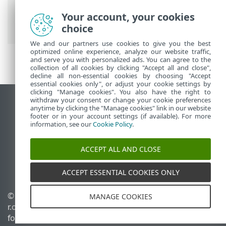
Ultimate
>
Avanceret opsætning
>
Scanninger
>
Udeladelser
>
Your account, your cookies
Registreringsudeladelser
choice
We and our partners use cookies to give you the best
optimized online experience, analyze our website traffic,
and serve you with personalized ads. You can agree to the
collection of all cookies by clicking "Accept all and close",
decline all non-essential cookies by choosing "Accept
essential cookies only", or adjust your cookie settings by
clicking "Manage cookies". You also have the right to
withdraw your consent or change your cookie preferences
Vis computerwebsted
anytime by clicking the "Manage cookies" link in our website
footer or in your account settings (if available). For more
End of Life
information, see our
Cookie Policy
.
ESET-vidensbase
ESET-forum
ACCEPT ALL AND CLOSE
ESET Status Portal
Regional support
ACCEPT ESSENTIAL COOKIES ONLY
© 1992 - 2025 ESET, spol. s
Administrer cookies
MANAGE COOKIES
r.o. – Alle rettigheder
Cookiepolitik
forbeholdes.