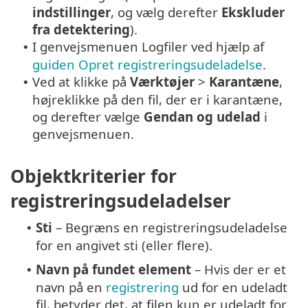
indstillinger
, og vælg derefter
Ekskluder
fra detektering
).
I genvejsmenuen Logfiler ved hjælp af
•
guiden Opret registreringsudeladelse
.
Ved at klikke på
Værktøjer
>
Karantæne
,
•
højreklikke på den fil, der er i karantæne,
og derefter vælge
Gendan og udelad
i
genvejsmenuen.
Objektkriterier for
registreringsudeladelser
Sti
– Begræns en registreringsudeladelse
•
for en angivet sti (eller flere).
Navn på fundet element
– Hvis der er et
•
navn på en
registrering
ud for en udeladt
fil, betyder det, at filen kun er udeladt for