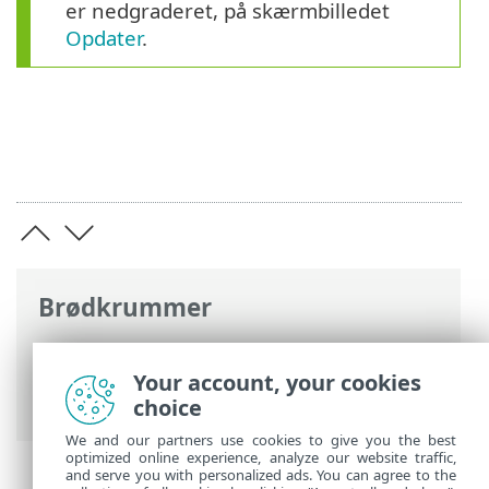
er nedgraderet, på skærmbilledet
Opdater
.
Brødkrummer
ESET-onlinehjælp
>
ESET Security
Ultimate
>
Avanceret opsætning
>
Your account, your cookies
Opdateringer
> Opdater tilbageføring
choice
We and our partners use cookies to give you the best
optimized online experience, analyze our website traffic,
and serve you with personalized ads. You can agree to the