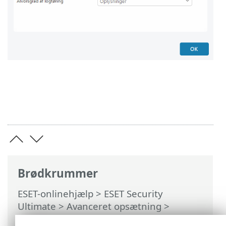
Brødkrummer
ESET-onlinehjælp
>
ESET Security
Ultimate
>
Avanceret opsætning
>
Beskyttelse
>
Internetbeskyttelse
>