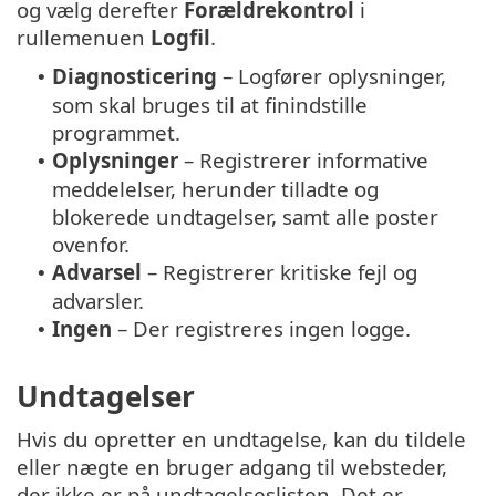
og vælg derefter
Forældrekontrol
i
rullemenuen
Logfil
.
Diagnosticering
– Logfører oplysninger,
•
som skal bruges til at finindstille
programmet.
Oplysninger
– Registrerer informative
•
meddelelser, herunder tilladte og
blokerede undtagelser, samt alle poster
ovenfor.
Advarsel
– Registrerer kritiske fejl og
•
advarsler.
Ingen
– Der registreres ingen logge.
•
Undtagelser
Hvis du opretter en undtagelse, kan du tildele
eller nægte en bruger adgang til websteder,
der ikke er på undtagelseslisten. Det er