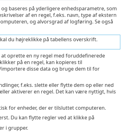
ppe og baseres på yderligere enhedsparametre, som
krivelser af en regel, f.eks. navn, type af ekstern
 computeren, og alvorsgrad af logføring. Se også
kal du højreklikke på tabellens overskrift.
 at oprette en ny regel med foruddefinerede
likker på en regel, kan kopieres til
importere disse data og bruge dem til for
inger, f.eks. slette eller flytte dem op eller ned
ller aktiverer en regel. Det kan være nyttigt, hvis
sk for enheder, der er tilsluttet computeren.
rst. Du kan flytte regler ved at klikke på
er i grupper.