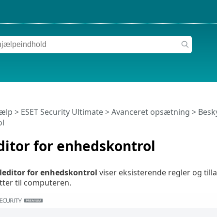
jælp
>
ESET Security Ultimate
>
Avanceret opsætning
>
Besky
l
itor for enhedskontrol
leditor for enhedskontrol
viser eksisterende regler og til
tter til computeren.