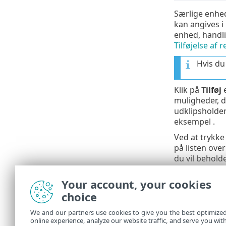
Særlige enhed
kan angives i 
enhed, handli
Tilføjelse af 
Hvis du
Klik på
Tilføj
e
muligheder, de
udklipsholder
eksempel .
Ved at trykke
på listen over
du vil behold
Klik på
Udfyl
Your account, your cookies
Regler vises i
choice
We and our partners use cookies to give you the best optimize
online experience, analyze our website traffic, and serve you wit
Logposter kan