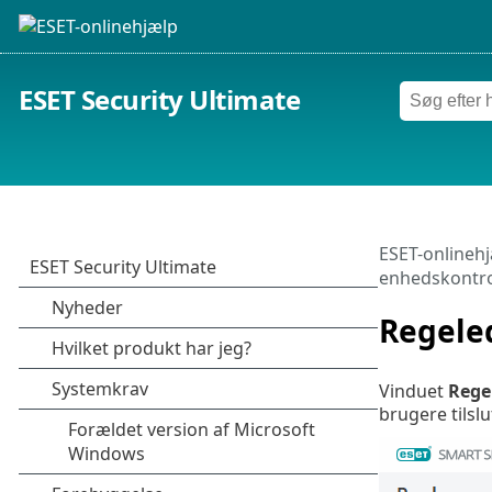
ESET Security Ultimate
ESET-onlineh
enhedskontro
Regeled
Vinduet
Rege
brugere tilslu