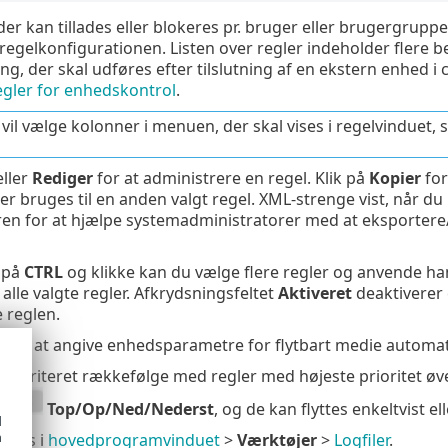
er kan tillades eller blokeres pr. bruger eller brugergru
regelkonfigurationen. Listen over regler indeholder flere bes
ng, der skal udføres efter tilslutning af en ekstern enhed i
regler for enhedskontrol
.
 vil vælge kolonner i menuen, der skal vises i regelvinduet, s
ller
Rediger
for at administrere en regel. Klik på
Kopier
for
r bruges til en anden valgt regel. XML-strenge vist, når du k
en for at hjælpe systemadministratorer med at eksportere/
 på
CTRL
og klikke kan du vælge flere regler og anvende handl
 alle valgte regler. Afkrydsningsfeltet
Aktiveret
deaktiverer e
e reglen.
d
for at angive enhedsparametre for flytbart medie automati
 prioriteret rækkefølge med regler med højeste prioritet øve
Top/Op/Ned/Nederst
, og de kan flyttes enkeltvist ell
d
h
 ses i
hovedprogramvinduet
>
Værktøjer
>
Logfiler
.