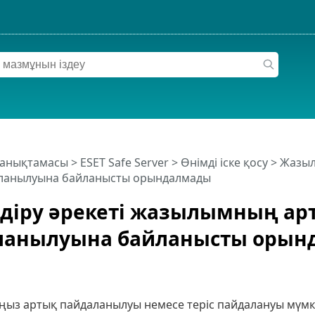
 анықтамасы
>
ESET Safe Server
>
Өнімді іске қосу
>
Жазыл
ланылуына байланысты орындалмады
діру әрекеті жазылымның ар
ланылуына байланысты орын
ыз артық пайдаланылуы немесе теріс пайдалануы мүмк