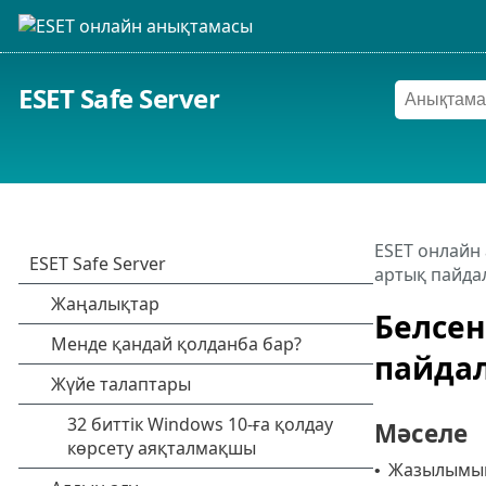
ESET Safe Server
ESET онлайн
артық пайда
Белсен
пайда
Мәселе
Жазылымың
•