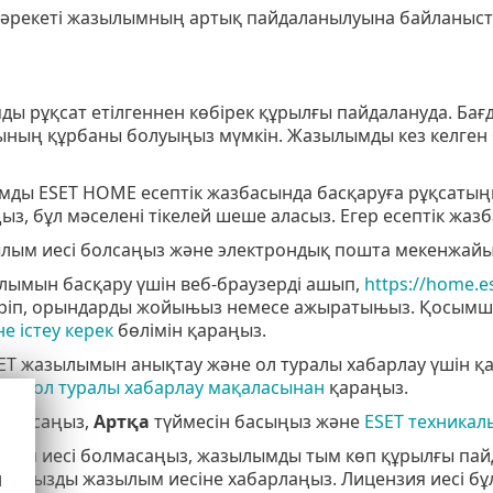
у әрекеті жазылымның артық пайдаланылуына байланыс
ды рұқсат етілгеннен көбірек құрылғы пайдалануда. Б
ның құрбаны болуыңыз мүмкін. Жазылымды кез келген ба
мды ESET HOME есептік жазбасында басқаруға рұқсатыңы
ыз, бұл мәселені тікелей шеше аласыз. Егер есептік жаз
зылым иесі болсаңыз және электрондық пошта мекенжайы
лымын басқару үшін веб-браузерді ашып,
https://home.e
іріп, орындарды жойыњыз немесе ажыратыњыз. Қосымш
е істеу керек
бөлімін қараңыз.
ET жазылымын анықтау және ол туралы хабарлау үшін қ
әне ол туралы хабарлау мақаласынан
қараңыз.
олмасаңыз,
Артқа
түймесін басыңыз және
ESET техникал
зылым иесі болмасаңыз, жазылымды тым көп құрылғы пай
ныңызды жазылым иесіне хабарлаңыз. Лицензия иесі бұ
d