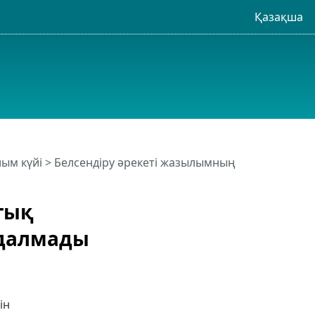
Қазақша
ым күйі
> Белсендіру әрекеті жазылымның
тық
далмады
ін