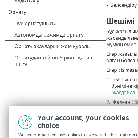
Белсендір
•
Шешімі
Бұл жазылым
жасандылығы
мүмкін емес.
Егер жазылы
алған болсаң
Егер сіз жа
1.
ESET жазы
Љніміне к
жағдайда н
2.
Жалған ES
анықтау ж
Your account, your cookies
3.
Сенімді б
choice
Егер сіз жа
алмай жатқа
We and our partners use cookies to give you the best optimize