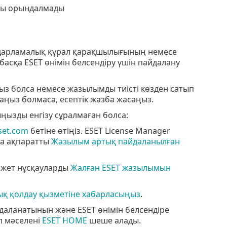
ты орындалмады
ағдарламалық құрал қарақшылығының немесе
сқа ESET өнімін белсендіру үшін пайдалану
з болса немесе жазылымды тиісті көзден сатып
баңыз болмаса, есептік жазба жасаңыз.
ңызды енгізу сұралмаған болса:
set.com
бетіне өтіңіз. ESET License Manager
а ақпаратты
Жазылым артық пайдаланылған
ажет нұсқауларды
Жалған ESET жазылымын
ық қолдау қызметіне хабарласыңыз
.
даланатынын және ESET өнімін белсендіре
л мәселені
ESET HOME
шеше алады.