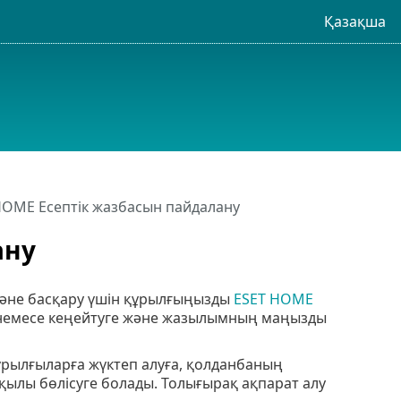
Қазақша
HOME Есептік жазбасын пайдалану
ану
және басқару үшін құрылғыңызды
ESET HOME
 немесе кеңейтуге және жазылымның маңызды
ұрылғыларға жүктеп алуға, қолданбаның
қылы бөлісуге болады. Толығырақ ақпарат алу