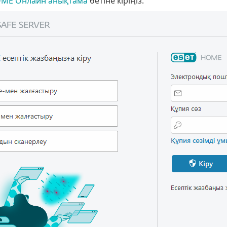
OME Онлайн анықтама
бетіне кіріңіз.