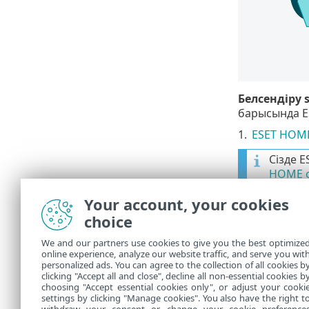
Белсендіру 
барысында E
1.
ESET HOME
Сізде E
HOME о
Құпия 
Your account, your cookies
орынд
choice
2.
ESET HOME
We and our partners use cookies to give you the best optimize
online experience, analyze our website traffic, and serve you wit
3.
Белсендір
personalized ads. You can agree to the collection of all cookies b
Жалѓасты
clicking "Accept all and close", decline all non-essential cookies b
choosing "Accept essential cookies only", or adjust your cooki
settings by clicking "Manage cookies". You also have the right t