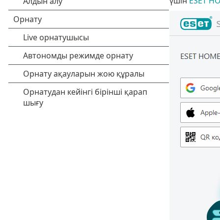
үшін
ESET H