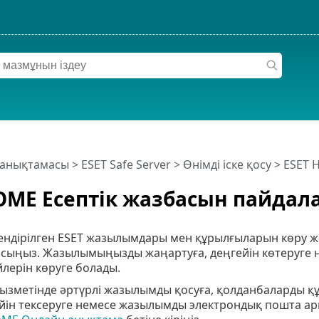
 анықтамасы
>
ESET Safe Server
>
Өнімді іске қосу
> ESET 
OME Есептік жазбасын пайдал
ендірілген ESET жазылымдары мен құрылғыларын көру 
осыңыз. Жазылымыңызды жаңартуға, деңгейін көтеруге
лерін көруге болады.
ызметінде әртүрлі жазылымды қосуға, қолданбаларды қ
күйін тексеруге немесе жазылымды электрондық пошта ар