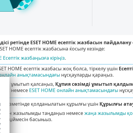
ѕдісі ретінде ESET HOME есептік жазбасын пайдалану
SET HOME есептік жазбасына ќосылу кезінде:
 Есептік жазбаңызға кіріңіз
.
SET HOME есептік жазбасы жоқ болса, тіркелу үшін
Есепт
нлайн анықтамасындағы
нұсқауларды қараңыз.
сөзді ұмытып қалсаңыз,
Құпия сөзімді ұмытып қалды
аңыз немесе
ESET HOME онлайн анықтамасындағы
нұсқа
 қызметінде қолданылатын құрылғы үшін
Құрылғы ата
d
h
ілетін жазылымды таңдаңыз немесе
жаңа жазылымды қ
y
ру
тџймесін басыњыз.
y
e
o