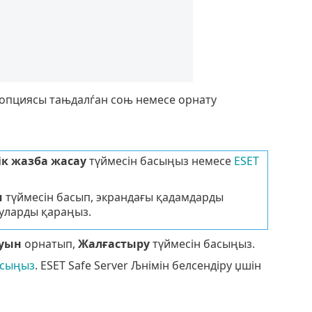
опциясы тањдалѓан соњ немесе орнату
ік жазба жасау
түймесін басыңыз немесе
ESET
м
түймесін басып, экрандағы қадамдарды
уларды қараңыз.
уын
орнатып,
Жалғастыру
түймесін басыңыз.
осыңыз
. ESET Safe Server Љнімін белсендіру џшін