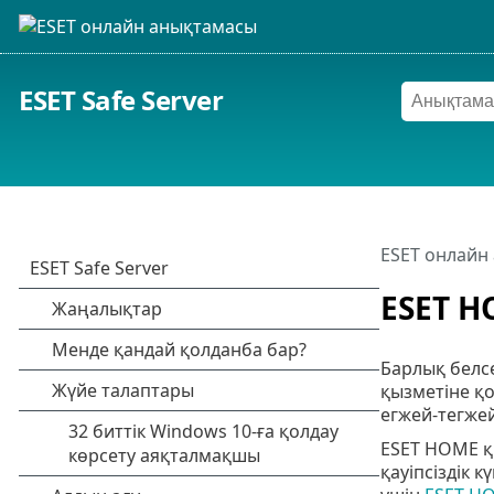
ESET Safe Server
ESET онлайн
ESET H
Барлық белс
қызметіне қ
егжей-тегжей
ESET HOME қ
қауіпсіздік 