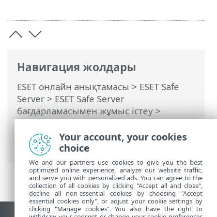
Навигация жолдары
ESET онлайн анықтамасы
>
ESET Safe
Server
>
ESET Safe Server
бағдарламасымен жұмыс істеу
>
Құралдар
>
Жоспарлағыш
> Диалог
терезелері - Жоспарлағыш > Тапсырма
Your account, your cookies
уақыты - Бір рет
choice
We and our partners use cookies to give you the best
optimized online experience, analyze our website traffic,
and serve you with personalized ads. You can agree to the
collection of all cookies by clicking "Accept all and close",
decline all non-essential cookies by choosing "Accept
essential cookies only", or adjust your cookie settings by
clicking "Manage cookies". You also have the right to
withdraw your consent or change your cookie preferences