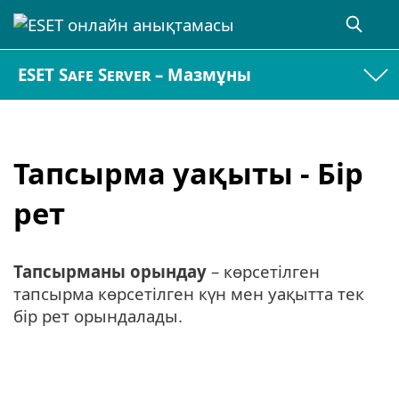
ESET Safe Server – Мазмұны
Тапсырма уақыты - Бір
рет
Тапсырманы орындау
– көрсетілген
тапсырма көрсетілген күн мен уақытта тек
бір рет орындалады.