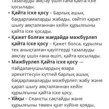
тазалауды аяқтау үшін ғана қайта іске
қосылады.
Қайта іске қосу
– Барлық ашық
•
бағдарламаларды жабады, сөйтіп қарап
шығу аяқталғаннан кейін құрылғыны
қайта іске қосады.
Қажет болған жағдайда мәжбүрлеп
•
қайта іске қосу
– Қажет болса, құрылғы
тек анықталған қауіптерді тазалауды
аяқтау џшін ғана өшіп, қайта қосылады.
Мәжбүрлеп Қайта іске қосу
—
•
пайдаланушылардың өзара
әрекеттесуін күтпей барлық ашық
бағдарламаларды мәжбүрлеп жабу және
қарап шығу аяқталғаннан кейін
құрылғыны қайта іске қосу.
Ұйқы
– Сеансты сақтайды және
•
құрылғыны төмен қуат күйіне қояды,