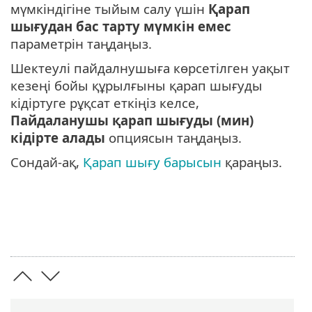
мүмкіндігіне тыйым салу үшін
Қарап
шығудан бас тарту мүмкін емес
параметрін таңдаңыз.
Шектеулі пайдалнушыға көрсетілген уақыт
кезеңі бойы құрылғыны қарап шығуды
кідіртуге рұқсат еткіңіз келсе,
Пайдаланушы қарап шығуды (мин)
кідірте алады
опциясын таңдаңыз.
Сондай-ақ,
Қарап шығу барысын
қараңыз.