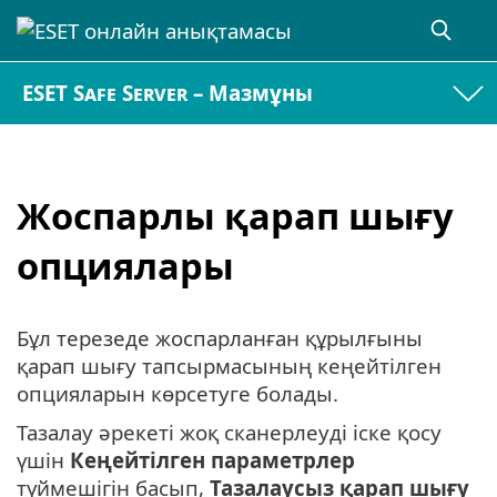
ESET Safe Server – Мазмұны
Жоспарлы қарап шығу
опциялары
Бұл терезеде жоспарланған құрылғыны
қарап шығу тапсырмасының кеңейтілген
опцияларын көрсетуге болады.
Тазалау әрекеті жоқ сканерлеуді іске қосу
үшін
Кеңейтілген параметрлер
түймешігін басып,
Тазалаусыз қарап шығу