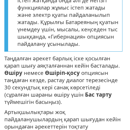
істеп жатқанда онда әлі де негізгі
функциялар жұмыс істеп жатады
және электр қуаты пайдаланылып
жатады. Құрылғы Батареяның қуатын
үнемдеу үшін, мысалы, кеңседен тыс
шыққанда, «Гибернация» опциясын
пайдалану ұсынылады.
Таңдалған әрекет барлық іске қосылған
қарап шығу аяқталғаннан кейін басталады.
Өшіру
немесе
Өшіріп-қосу
опциясын
таңдаған кезде, растау диалог терезесінде
30 секундтық кері санақ көрсетіледі
(сұралған шараны өшіру үшін
Бас тарту
түймешігін басыңыз).
Артықшылықтары жоқ
пайдаланушылардың қарап шығудан кейін
орындаған әрекеттерін тоқтату