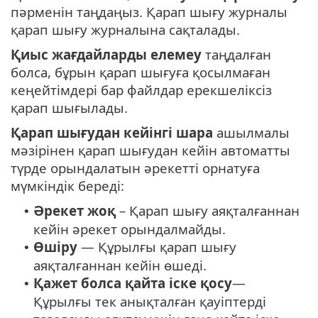
пәрменін таңдаңыз. Қарап шығу журналы
қарап шығу журналына сақталады.
Қиыс жағдайларды елемеу
таңдалған
болса, бұрын қарап шығуға қосылмаған
кеңейтімдері бар файлдар ерекшеліксіз
қарап шығылады.
Қарап шығудан кейінгі шара
ашылмалы
мәзірінен қарап шығудан кейін автоматты
түрде орындалатын әрекетті орнатуға
мүмкіндік береді:
Әрекет жоқ
– Қарап шығу аяқталғаннан
•
кейін әрекет орындалмайды.
Өшіру
— Құрылғы қарап шығу
•
аяқталғаннан кейін өшеді.
Қажет болса қайта іске қосу
—
•
Құрылғы тек анықталған қауіптерді