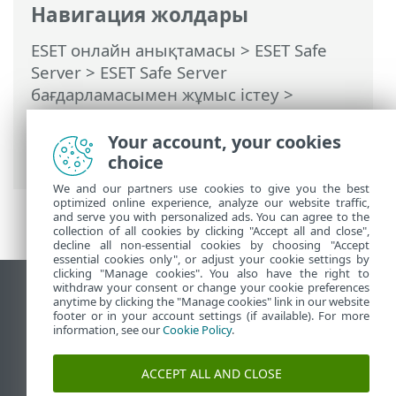
Навигация жолдары
ESET онлайн анықтамасы
>
ESET Safe
Server
>
ESET Safe Server
бағдарламасымен жұмыс істеу
>
Құралдар
>
Жоспарлағыш
> Диалог
терезелері - Жоспарлағыш > Жоспарлы
Your account, your cookies
қарап шығу опциялары
choice
We and our partners use cookies to give you the best
optimized online experience, analyze our website traffic,
and serve you with personalized ads. You can agree to the
collection of all cookies by clicking "Accept all and close",
decline all non-essential cookies by choosing "Accept
essential cookies only", or adjust your cookie settings by
clicking "Manage cookies". You also have the right to
withdraw your consent or change your cookie preferences
Жұмыс үстеліндегі сайтты қарау
anytime by clicking the "Manage cookies" link in our website
footer or in your account settings (if available). For more
End of Life
information, see our
Cookie Policy
.
ESET білім қоры
ESET форумы
ACCEPT ALL AND CLOSE
ESET Status Portal