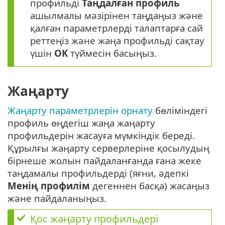
профильді
Таңдалған профиль
ашылмалы мәзірінен таңдаңыз және
қалған параметрлерді талаптарға сай
реттеңіз және жаңа профильді сақтау
үшін
OK
түймесін басыңыз.
Жаңарту
Жаңарту параметрлерін орнату
бөліміндегі
профиль өңдегіш жаңа жаңарту
профильдерін жасауға мүмкіндік береді.
Құрылғы жаңарту серверлеріне қосылудың
бірнеше жолын пайдаланғанда ғана жеке
таңдамалы профильдерді (яғни, әдепкі
Менің профилім
дегеннен басқа) жасаңыз
және пайдаланыңыз.
Қос жаңарту профильдері