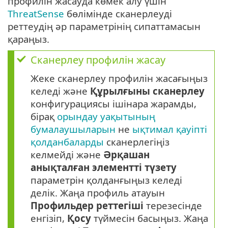
профилін жасауда көмек алу үшін
ThreatSense
бөлімінде сканерлеуді
реттеудің әр параметрінің сипаттамасын
қараңыз.
Сканерлеу профилін жасау
Жеке сканерлеу профилін жасағыңыз
келеді және
Құрылғыны сканерлеу
конфигурациясы ішінара жарамды,
бірақ
орындау уақытының
бумалаушыларын
не
ықтимал қауіпті
қолданбаларды
сканерлегіңіз
келмейді және
Әрқашан
анықталған элементті түзету
параметрін қолданғыңыз келеді
делік. Жаңа профиль атауын
Профильдер реттегіші
терезесінде
енгізіп,
Қосу
түймесін басыңыз. Жаңа