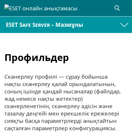
ESET Safe Server – Мазмұны
Профильдер
Сканерлеу профилі — сұрау бойынша
нақты сканерлеу қалай орындалатынын,
соның ішінде қандай нысаналар (файлдар,
жад немесе нақты жетектер)
сканерленетінін, сканерлеу әдісін және
тазалау деңгейі мен ерекшелік ережелері
сияқты басқа параметрлерді анықтайтын
сақталған параметрлер конфигурациясы.