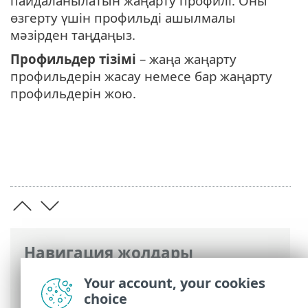
пайдаланылатын жаңарту профилі. Оны
өзгерту үшін профильді ашылмалы
мәзірден таңдаңыз.
Профильдер тізімі
– жаңа жаңарту
профильдерін жасау немесе бар жаңарту
профильдерін жою.
Навигация жолдары
ESET онлайн анықтамасы
>
ESET Safe
Your account, your cookies
Server
>
Жұмысты бастау
> Профильдер
choice