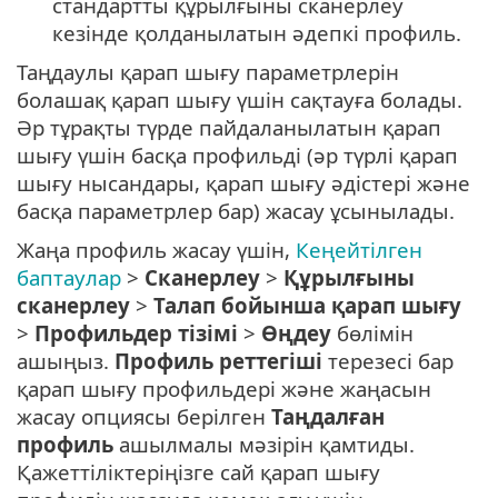
стандартты құрылғыны сканерлеу
кезінде қолданылатын әдепкі профиль.
Таңдаулы қарап шығу параметрлерін
болашақ қарап шығу үшін сақтауға болады.
Әр тұрақты түрде пайдаланылатын қарап
шығу үшін басқа профильді (әр түрлі қарап
шығу нысандары, қарап шығу әдістері және
басқа параметрлер бар) жасау ұсынылады.
Жаңа профиль жасау үшін,
Кеңейтілген
баптаулар
>
Сканерлеу
>
Құрылғыны
сканерлеу
>
Талап бойынша қарап шығу
>
Профильдер тізімі
>
Өңдеу
бөлімін
ашыңыз.
Профиль реттегіші
терезесі бар
қарап шығу профильдері және жаңасын
жасау опциясы берілген
Таңдалған
профиль
ашылмалы мәзірін қамтиды.
Қажеттіліктеріңізге сай қарап шығу