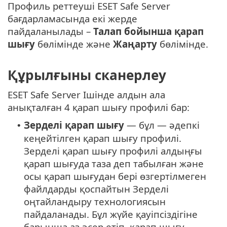
Профиль реттеуші ESET Safe Server
бағдарламасында екі жерде
пайдаланылады –
Талап бойынша қарап
шығу
бөлімінде және
Жаңарту
бөлімінде.
Құрылғыны сканерлеу
ESET Safe Server Ішінде алдын ала
анықталған 4 қарап шығу профилі бар:
Зерделі қарап шығу
— бұл — әдепкі
•
кеңейтілген қарап шығу профилі.
Зерделі қарап шығу профилі алдыңғы
қарап шығуда таза деп табылған және
осы қарап шығудан бері өзгертілмеген
файлдарды қоспайтын Зерделі
оңтайландыру технологиясын
пайдаланады. Бұл жүйе қауіпсіздігіне
барынша аз әсер етіп, қарап шығу