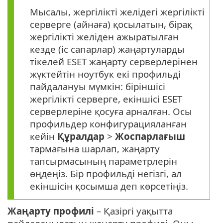
Мысалы, жергілікті желідегі жергілікті
серверге (айнаға) қосылатын, бірақ
жергілікті желіден ажыратылған
кезде (іс сапарлар) жаңартуларды
тікелей ESET жаңарту серверлерінен
жүктейтін ноутбук екі профильді
пайдалануы мүмкін: біріншісі
жергілікті серверге, екіншісі ESET
серверлеріне қосуға арналған. Осы
профильдер конфигурацияланған
кейін
Құралдар
>
Жоспарлағыш
тармағына шарлап, жаңарту
тапсырмасының параметрлерін
өңдеңіз. Бір профильді негізгі, ал
екіншісін қосымша деп көрсетіңіз.
Жаңарту профилі
– Қазіргі уақытта