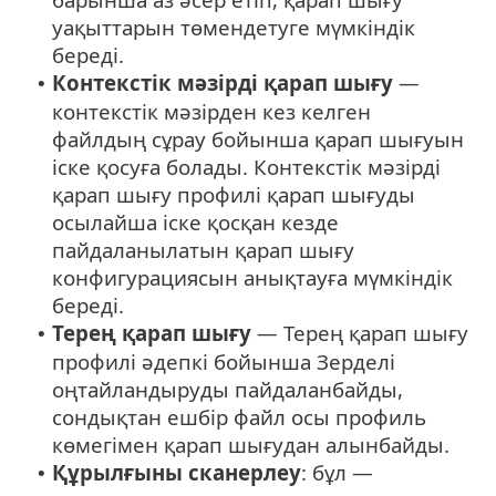
уақыттарын төмендетуге мүмкіндік
береді.
Контекстік мәзірді қарап шығу
—
•
контекстік мәзірден кез келген
файлдың сұрау бойынша қарап шығуын
іске қосуға болады. Контекстік мәзірді
қарап шығу профилі қарап шығуды
осылайша іске қосқан кезде
пайдаланылатын қарап шығу
конфигурациясын анықтауға мүмкіндік
береді.
Терең қарап шығу
— Терең қарап шығу
•
профилі әдепкі бойынша Зерделі
оңтайландыруды пайдаланбайды,
сондықтан ешбір файл осы профиль
көмегімен қарап шығудан алынбайды.
Құрылғыны сканерлеу
: бұл —
•