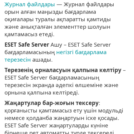
Журнал файлдары
— Журнал файлдары
орын алған маңызды бағдарлама
оқиғалары туралы ақпаратты қамтиды
және анықталған элементтер шолуын
қамтамасыз етеді.
ESET Safe Server
Ашу – ESET Safe Server
бағдарламасының
негізгі бағдарлама
терезесін
ашады.
Терезенің орналасуын қалпына келтіру
–
ESET Safe Server бағдарламасының
терезесін экранда әдепкі өлшеміне және
орнына қалпына келтіреді.
Жаңартулар бар-жоғын тексеру
:
қорғанысты қамтамасыз ету үшін модульді
немесе қолданба жаңартуын іске қосады.
ESET Safe Server жаңартуларды күніне
бірнеше рет автоматты түрде тексереді.