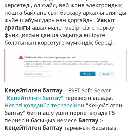
көрсетеді, ол файл, веб және электрондық
пошта байланысын басқару арқылы зиянды
жүйе шабуылдарынан қорғайды.
Уақыт
аралығы
ашылмалы мәзірі сізге қорғау
функциясын қанша уақытқа өшіруге
болатынын көрсетуге мүмкіндік береді.
Кеңейтілген баптау
– ESET Safe Server
"Кеңейтілген баптау"
терезесін ашады.
Негізгі қолданба терезесінен
"Кеңейтілген
баптау" бетін ашу үшін пернетақтада F5
пернесін басыңыз немесе
Баптау
>
Кеңейтілген баптау
тармағын басыңыз.