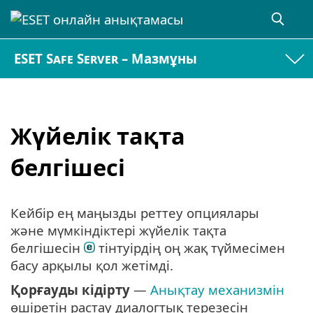
ESET Safe Server – Мазмұны
Жүйелік тақта
белгішесі
Кейбір ең маңызды реттеу опциялары
және мүмкіндіктері жүйелік тақта
белгішесін
тінтуірдің оң жақ түймесімен
басу арқылы қол жетімді.
Қорғауды кідірту
—
Анықтау механизмін
өшіретін растау диалогтық терезесін