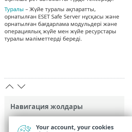
Туралы
– Жүйе туралы ақпаратты,
орнатылған ESET Safe Server нұсқасы және
орнатылған бағдарлама модульдері және
операциялық жүйе мен жүйе ресурстары
туралы мәліметтерді береді.
Навигация жолдары
ESET онлайн анықтамасы
>
ESET Safe
Server
>
Жұмысты бастау
> Жүйелік
Your account, your cookies