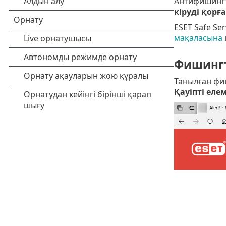
Антифишингт
кіруді қорға
ESET Safe S
мақаласына
к
Фишингті
Танылған фиш
Қауіпті еле