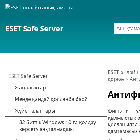
ESET Safe Server
ESET онлайн
қорғау
> Ант
Антифи
Фишинг — әл
қылмыстық әр
қолданылады
қамтамасыз е