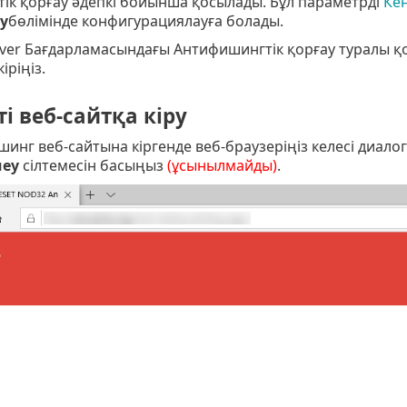
ік қорғау әдепкі бойынша қосылады. Бұл параметрді
Кең
у
бөлімінде конфигурациялауға болады.
erver Бағдарламасындағы Антифишингтік қорғау туралы 
іріңіз.
 веб-сайтқа кіру
инг веб-сайтына кіргенде веб-браузеріңіз келесі диалогты
меу
сілтемесін басыңыз
(ұсынылмайды)
.