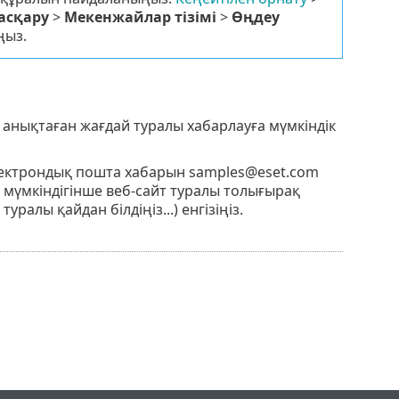
асқару
>
Мекенжайлар тізімі
>
Өңдеу
ңыз.
іп анықтаған жағдай туралы хабарлауға мүмкіндік
лектрондық пошта хабарын samples@eset.com
мүмкіндігінше веб-сайт туралы толығырақ
ралы қайдан білдіңіз...) енгізіңіз.