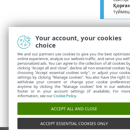
Қорға
түймеші
Фишингт
Your account, your cookies
Қателесіп б
choice
береді.
We and our partners use cookies to give you the best optimize
Сондай-ақ, 
online experience, analyze our website traffic, and serve you wit
мекенжайына
personalized ads. You can agree to the collection of all cookies b
ақпарат (мыса
clicking "Accept all and close", decline all non-essential cookies b
choosing "Accept essential cookies only", or adjust your cooki
settings by clicking "Manage cookies". You also have the right t
withdraw your consent or change your cookie preference
anytime by clicking the "Manage cookies" link in our websit
footer or in your account settings (if available). For mor
information, see our
Cookie Policy
.
ACCEPT ALL AND CLOSE
ACCEPT ESSENTIAL COOKIES ONLY