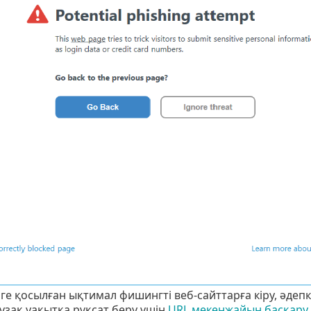
мге қосылған ықтимал фишингті веб-сайттарға кіру, әдепк
ұзақ уақытқа рұқсат беру үшін
URL мекенжайын басқару