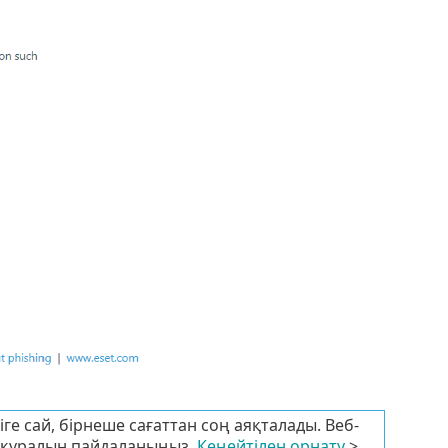
іге сай, бірнеше сағаттан соң аяқталады. Веб-
құралын пайдаланыңыз.
Кеңейтілен орнату
>