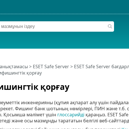
 анықтамасы
>
ESET Safe Server
>
ESET Safe Server бағда
ифишингтік қорғау
шингтік қорғау
еуметтік инженерияны (құпия ақпарат алу үшін пайдал
екет. Фишинг банк шотының нөмірлері, ПИН және т.б. си
. Қосымша мәлімет үшін
глоссарийді
қараңыз. ESET Safe
теді және осы мазмұнды тарататын белгілі веб-сайттар