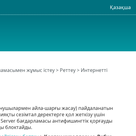
Қазақша
рламасымен жұмыс істеу
>
Реттеу
>
Интернетті
анушылармен айла-шарғы жасау) пайдаланатын
яқты сезімтал деректерге қол жеткізу үшін
 Server бағдарламасы антифишингтік қорғауды
ды блоктайды.