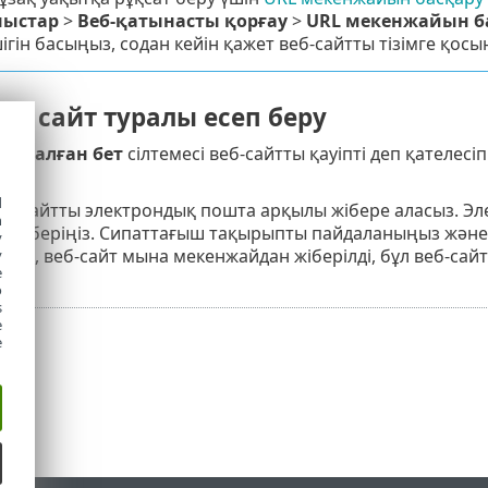
ныстар
>
Веб-қатынасты қорғау
>
URL мекенжайын б
гін басыңыз, содан кейін қажет веб-сайтты тізімге қосы
ік сайт туралы есеп беру
локталған бет
сілтемесі веб-сайтты қауіпті деп қателес
d
веб-сайтты электрондық пошта арқылы жібере аласыз. Э
h
 жіберіңіз. Сипаттағыш тақырыпты пайдаланыңыз және 
y
лы, веб-сайт мына мекенжайдан жіберілді, бұл веб-сайт ту
y
e
o
s
e
e