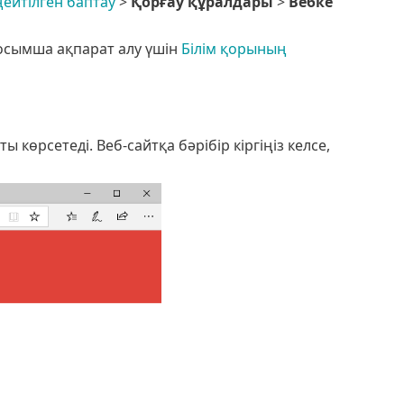
ейтілген баптау
>
Қорғау құралдары
>
Вебке
қосымша ақпарат алу үшін
Білім қорының
 көрсетеді. Веб-сайтқа бәрібір кіргіңіз келсе,