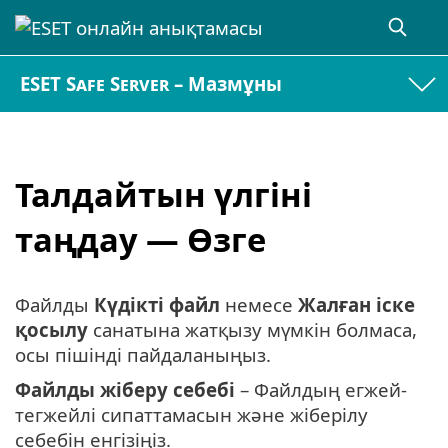
ESET Safe Server – Мазмұны
Талдайтын үлгіні
таңдау — Өзге
Файлды
Күдікті файл
немесе
Жалған іске
қосылу
санатына жатқызу мүмкін болмаса,
осы пішінді пайдаланыңыз.
Файлды жіберу себебі
– Файлдың егжей-
тегжейлі сипаттамасын және жіберілу
себебін енгізіңіз.