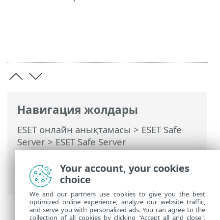
Навигация жолдары
ESET онлайн анықтамасы
>
ESET Safe
Server
>
ESET Safe Server
бағдарламасымен жұмыс істеу
>
Құралдар
>
Талдайтын үлгіні таңдау
>
Your account, your cookies
Талдайтын үлгіні таңдау — Өзге
choice
We and our partners use cookies to give you the best
optimized online experience, analyze our website traffic,
and serve you with personalized ads. You can agree to the
collection of all cookies by clicking "Accept all and close",