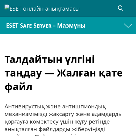
ESET Safe Server – Мазмұны
Талдайтын үлгіні
таңдау — Жалған қате
файл
Антивирустық және антишпиондық
механизмімізді жақсарту және адамдарды
қорғауға көмектесу үшін жұғу ретінде
анықталған файлдарды жіберуіңізді