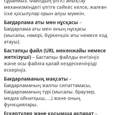
сұраймыз. Файлдың үлгісі анықтау
механизміндегі үлгіге сәйкес келсе, жалған
іске қосылулар орын алуы мүмкін.
Бағдарлама аты мен нұсқасы
–
Бағдарлама аты мен оның нұсқасы
(мысалы, нөмірі, бүркеншік аты немесе код
атауы).
Бастапқы файл (URL мекенжайы немесе
жеткізуші)
– Бастапқы файлды енгізіңіз
және осы файлға қалай кездескеніңізді
ескеріңіз.
Бағдарламаның мақсаты
–
Бағдарламаның жалпы сипаттамасы,
бағдарламаның түрі (мысалы. браузер,
медиа ойнатқыш, ...) және оның
функциялары.
Ескертулер және қосымша ақпарат
–