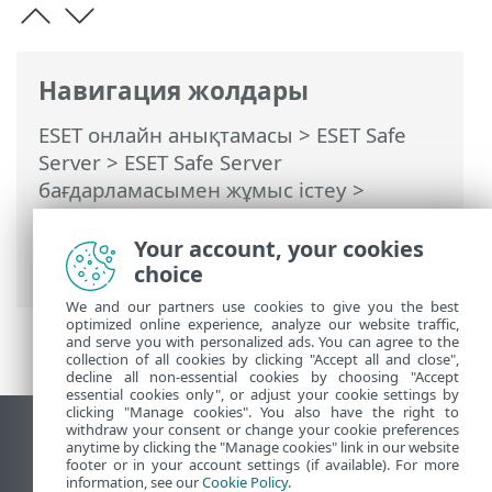
Навигация жолдары
ESET онлайн анықтамасы
>
ESET Safe
Server
>
ESET Safe Server
бағдарламасымен жұмыс істеу
>
Құралдар
>
Талдайтын үлгіні таңдау
>
Талдайтын үлгіні таңдау — Жалған қате
Your account, your cookies
файл
choice
We and our partners use cookies to give you the best
optimized online experience, analyze our website traffic,
and serve you with personalized ads. You can agree to the
collection of all cookies by clicking "Accept all and close",
decline all non-essential cookies by choosing "Accept
essential cookies only", or adjust your cookie settings by
clicking "Manage cookies". You also have the right to
withdraw your consent or change your cookie preferences
Жұмыс үстеліндегі сайтты қарау
anytime by clicking the "Manage cookies" link in our website
footer or in your account settings (if available). For more
End of Life
information, see our
Cookie Policy
.