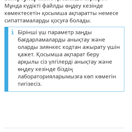
Мұнда күдікті файлды өңдеу кезінде
көмектесетін қосымша ақпаратты немесе
сипаттамаларды қосуға болады.
Бірінші үш параметр заңды
бағдарламаларды анықтау және
оларды зиянкес кодтан ажырату үшін
қажет. Қосымша ақпарат беру
арқылы сіз үлгілерді анықтау және
өңдеу кезінде біздің
лабораторияларымызға көп көмегін
тигізесіз.