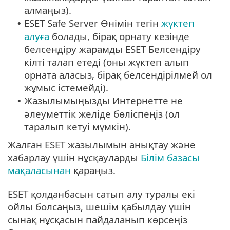
алмаңыз).
ESET Safe Server Өнімін тегін
жүктеп
•
алуға
болады, бірақ орнату кезінде
белсендіру жарамды ESET Белсендіру
кілті талап етеді (оны жүктеп алып
орната аласыз, бірақ белсендірілмей ол
жұмыс істемейді).
Жазылымыңызды Интернетте не
•
әлеуметтік желіде бөліспеңіз (ол
таралып кетуі мүмкін).
Жалған ESET жазылымын анықтау және
хабарлау үшін нұсқауларды
Білім базасы
мақаласынан
қараңыз.
ESET қолданбасын сатып алу туралы екі
ойлы болсаңыз, шешім қабылдау үшін
сынақ нұсқасын пайдаланып көрсеңіз