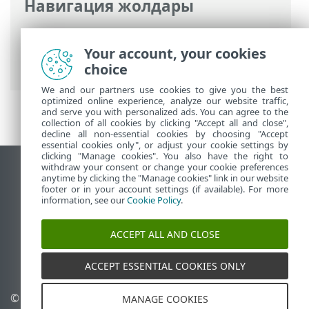
Навигация жолдары
ESET онлайн анықтамасы
>
ESET Safe
Server
>
Өнімді іске қосу
> Тегін ESET
Your account, your cookies
белсендіру кілті
choice
We and our partners use cookies to give you the best
optimized online experience, analyze our website traffic,
and serve you with personalized ads. You can agree to the
collection of all cookies by clicking "Accept all and close",
decline all non-essential cookies by choosing "Accept
essential cookies only", or adjust your cookie settings by
clicking "Manage cookies". You also have the right to
withdraw your consent or change your cookie preferences
Жұмыс үстеліндегі сайтты қарау
anytime by clicking the "Manage cookies" link in our website
footer or in your account settings (if available). For more
End of Life
information, see our
Cookie Policy
.
ESET білім қоры
ESET форумы
ACCEPT ALL AND CLOSE
ESET Status Portal
Аймақтық қолдау
ACCEPT ESSENTIAL COOKIES ONLY
© 1992 - 2026 ESET, spol. s
Cookie файлдарын
MANAGE COOKIES