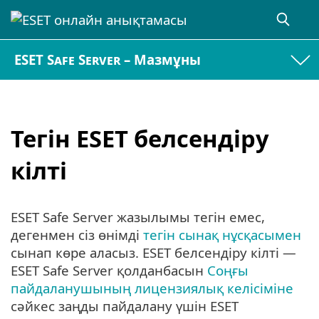
ESET Safe Server – Мазмұны
Тегін ESET белсендіру
кілті
ESET Safe Server жазылымы тегін емес,
дегенмен сіз өнімді
тегін сынақ нұсқасымен
сынап көре аласыз. ESET белсендіру кілті —
ESET Safe Server қолданбасын
Соңғы
пайдаланушының лицензиялық келісіміне
сәйкес заңды пайдалану үшін ESET