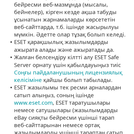
бейресми веб-мазмұнда (мысалы,
бейнелер), кірген кезде ақша табуды
ұсынатын жарнамаларды көрсететін
веб-сайттарда, т.б. ішінде жасырылуы
мүмкін. Әдетте олар тұзақ болып келеді.
ESET қарақшылық жазылымдарды
•
ажырата алады және ажыратады да.
Жалған белсендіру кілтті алу ESET Safe
•
Server орнату үшін қабылдауыңыз тиіс
Соңғы пайдаланушының лицензиялық
келісіміне
қайшы болып табылады.
ESET жазылымы тек ресми арналардан
•
сатып алыңыз, соның ішінде
www.eset.com
, ESET таратушылары
немесе сатушылары (жазылымдарды
eBay сияқты бейресми үшінші тарап
веб-сайттарынан немесе ортақ
жазылымдарды үшінші тараптан сатып