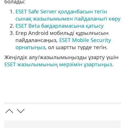
болады:
1.
ESET Safe Server қолданбасын тегін
сынақ жазылымымен пайдаланып көру
2.
ESET Beta бағдарламасына қатысу
3.
Егер Android мобильді құрылғысын
пайдалансаңыз,
ESET Mobile Security
орнатыңыз
, ол шартты түрде тегін.
Жеңілдік алу/жазылымыңызды ұзарту үшін
ESET жазылымының мерзімін ұзартыңыз
.