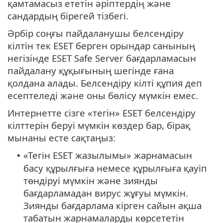
қамтамасыз ететін әріптердің және
сандардың бірегей тізбегі.
Әрбір соңғы пайдаланушы белсендіру
кілтін тек ESET берген орындар санының
негізінде ESET Safe Server бағдарламасын
пайдалану құқығының шегінде ғана
қолдана алады. Белсендіру кілті құпия деп
есептеледі және оны бөлісу мүмкін емес.
Интернетте сізге «тегін» ESET белсендіру
кілттерін беруі мүмкін көздер бар, бірақ
мынаны есте сақтаңыз:
«Тегін ESET жазылымы» жарнамасын
•
басу құрылғыға немесе құрылғыға қауіп
төндіруі мүмкін және зиянды
бағдарламадан вирус жұғуы мүмкін.
Зиянды бағдарлама кірген сайын ақша
табатын жарнамаларды көрсететін