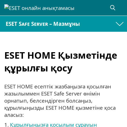
ESET Safe Server – Мазмұны
ESET HOME Қызметінде
құрылғы қосу
ESET HOME есептік жазбаңызға қосылған
жазылыммен ESET Safe Server өнімін
орнатып, белсендірген болсаңыз,
құрылғыңызды ESET HOME қызметіне қоса
аласыз:
1.
Құрылғыңызға қосылым сұрауын