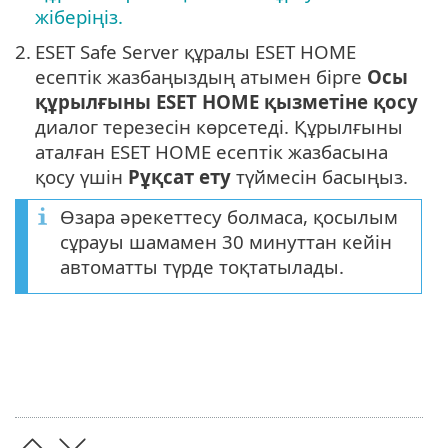
жіберіңіз.
2.
ESET Safe Server құралы ESET HOME
есептік жазбаңыздың атымен бірге
Осы
құрылғыны ESET HOME қызметіне қосу
диалог терезесін көрсетеді. Құрылғыны
аталған ESET HOME есептік жазбасына
қосу үшін
Рұқсат ету
түймесін басыңыз.
Өзара әрекеттесу болмаса, қосылым
сұрауы шамамен 30 минуттан кейін
автоматты түрде тоқтатылады.