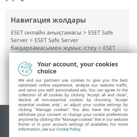
Навигация жолдары
ESET онлайн анықтамасы
>
ESET Safe
Server
>
ESET Safe Server
бағдарламасымен жұмыс істеу
>
ESET
HOME есептік жазбасы
>
ESET HOME
Ішіне қосылыңыз
> ESET HOME
Your account, your cookies
Қызметінде құрылғы қосу
choice
We and our partners use cookies to give you the best
optimized online experience, analyze our website traffic,
and serve you with personalized ads. You can agree to the
collection of all cookies by clicking "Accept all and close",
decline all non-essential cookies by choosing "Accept
essential cookies only", or adjust your cookie settings by
clicking "Manage cookies". You also have the right to
withdraw your consent or change your cookie preferences
Жұмыс үстеліндегі сайтты қарау
anytime by clicking the "Manage cookies" link in our website
footer or in your account settings (if available). For more
End of Life
information, see our
Cookie Policy
.
ESET білім қоры