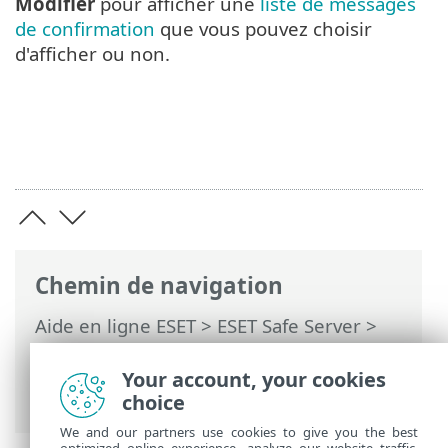
Modifier
pour afficher une
liste de messages
de confirmation
que vous pouvez choisir
d'afficher ou non.
Chemin de navigation
Aide en ligne ESET
>
ESET Safe Server
>
Utilisation d'ESET Safe Server
>
Configuration avancée
>
Notifications
>
Your account, your cookies
Alertes interactives
choice
We and our partners use cookies to give you the best