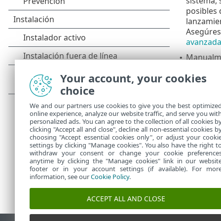
sistema, 
posibles 
lanzamien
Asegúrese
avanzad
Manualme
•
En forma
•
Your account, your cookies
Para obtener 
choice
Actualiza
•
We and our partners use cookies to give you the best optimize
¿Cuáles s
online experience, analyze our website traffic, and serve you wit
•
personalized ads. You can agree to the collection of all cookies b
clicking "Accept all and close", decline all non-essential cookies b
choosing "Accept essential cookies only", or adjust your cooki
settings by clicking "Manage cookies". You also have the right t
withdraw your consent or change your cookie preference
anytime by clicking the "Manage cookies" link in our websit
footer or in your account settings (if available). For mor
information, see our
Cookie Policy
.
ACCEPT ALL AND CLOSE