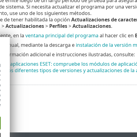
se emite luego de un largo período de prueba para asegurar
de sistema. Si necesita actualizar el programa por una ve
to, use uno de los siguientes métodos.
 de tener habilitada la opción
Actualizaciones de caracter
a
>
Actualizaciones
>
Perfiles
>
Actualizaciones
.
nte, en la
ventana principal del programa
al hacer clic en
 manual, mediante la descarga e
instalación de la versión 
información adicional e instrucciones ilustradas, consulte:
r las aplicaciones ESET: compruebe los módulos de aplicaci
d
on los diferentes tipos de versiones y actualizaciones de la 
h
y
y
e
o
s
e
e