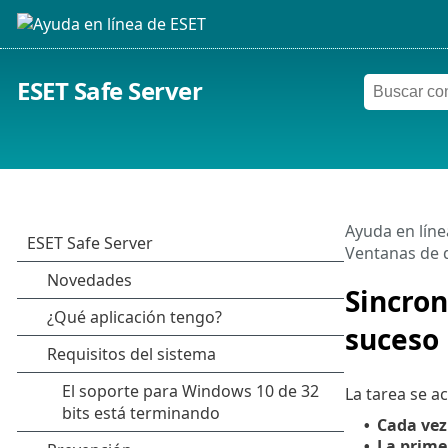
ESET Safe Server
Ayuda en líne
Ventanas de d
Sincron
suceso
La tarea se a
Cada vez 
•
La primer
•