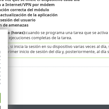
n a Internet/VPN por módem
ación correcta del módulo
actualización de la aplicación
 sesión del usuario
ón de amenazas
tarea (horas):
cuando se programa una tarea que se activa p
dos ejecuciones completas de la tarea.
plo, si inicia la sesión en su dispositivo varias veces al día
el primer inicio de sesión del día y, posteriormente, al día 
d
h
y
y
e
o
s
e
e