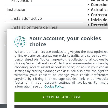
Conexió
•
Actualiz
•
Correcta 
•
Inicio de
•
Detecci
•
Intervalo de 
Your account, your cookies
mínimo entre 
choice
Por ejem
durante 
We and our partners use cookies to give you the best optimize
online experience, analyze our website traffic, and serve you wit
personalized ads. You can agree to the collection of all cookies b
clicking "Accept all and close", decline all non-essential cookies b
choosing "Accept essential cookies only", or adjust your cooki
settings by clicking "Manage cookies". You also have the right t
withdraw your consent or change your cookie preference
anytime by clicking the "Manage cookies" link in our websit
footer or in your account settings (if available). For mor
information, see our
Cookie Policy
.
ACCEPT ALL AND CLOSE