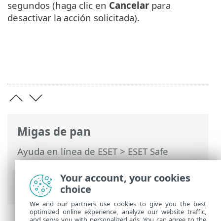
segundos (haga clic en
Cancelar
para
desactivar la acción solicitada).
Migas de pan
Ayuda en línea de ESET
>
ESET Safe
Server
>
Trabajar con ESET Safe Server
>
Exploración del dispositivo
> Progreso de
Your account, your cookies
la exploración
choice
We and our partners use cookies to give you the best
optimized online experience, analyze our website traffic,
and serve you with personalized ads. You can agree to the