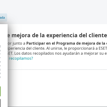
de mejora de la experiencia del cliente
rruptor junto a
Participar en el Programa de mejora de la 
d
la experiencia del cliente. Al unirse, le proporcionará a ES
h
de ESET. Los datos recopilados nos ayudarán a mejorar su e
y
y
ción recopilamos?
e
o
s
e
e