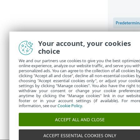
Your account, your cookies
Programa 
choice
Active el inte
We and our partners use cookies to give you the best optimize
de mejora de 
online experience, analyze our website traffic, and serve you wit
aplicaciones 
personalized ads. You can agree to the collection of all cookies b
clicking "Accept all and close", decline all non-essential cookies b
¿Qué informa
choosing "Accept essential cookies only", or adjust your cooki
settings by clicking "Manage cookies". You also have the right t
withdraw your consent or change your cookie preference
anytime by clicking the "Manage cookies" link in our websit
footer or in your account settings (if available). For mor
information, see our
Cookie Policy
.
ACCEPT ALL AND CLOSE
ACCEPT ESSENTIAL COOKIES ONLY