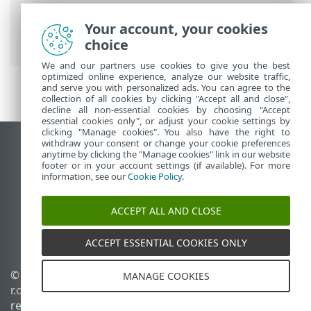
electrónico
>
Protección del transporte
de correo electrónico
> Aplicaciones
Your account, your cookies
excluidas
choice
We and our partners use cookies to give you the best
optimized online experience, analyze our website traffic,
and serve you with personalized ads. You can agree to the
collection of all cookies by clicking "Accept all and close",
decline all non-essential cookies by choosing "Accept
essential cookies only", or adjust your cookie settings by
clicking "Manage cookies". You also have the right to
withdraw your consent or change your cookie preferences
Ver sitio del escritorio
anytime by clicking the "Manage cookies" link in our website
footer or in your account settings (if available). For more
End of Life
information, see our
Cookie Policy
.
Base de conocimiento de ESET
Foro de ESET
ACCEPT ALL AND CLOSE
ESET Status Portal
Soporte regional
ACCEPT ESSENTIAL COOKIES ONLY
© 1992 - 2026 ESET, spol. s
Administrar perfiles
MANAGE COOKIES
r.o. - Todos los derechos
Política de cookies
reservados.