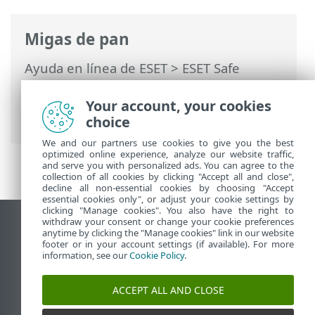
Migas de pan
Ayuda en línea de ESET
>
ESET Safe
Server
>
Trabajar con ESET Safe Server
>
Configuración avanzada
>
Protecciones
>
Your account, your cookies
Control del dispositivo
choice
We and our partners use cookies to give you the best
optimized online experience, analyze our website traffic,
and serve you with personalized ads. You can agree to the
collection of all cookies by clicking "Accept all and close",
decline all non-essential cookies by choosing "Accept
essential cookies only", or adjust your cookie settings by
clicking "Manage cookies". You also have the right to
withdraw your consent or change your cookie preferences
Ver sitio del escritorio
anytime by clicking the "Manage cookies" link in our website
footer or in your account settings (if available). For more
End of Life
information, see our
Cookie Policy
.
Base de conocimiento de ESET
Foro de ESET
ACCEPT ALL AND CLOSE
ESET Status Portal