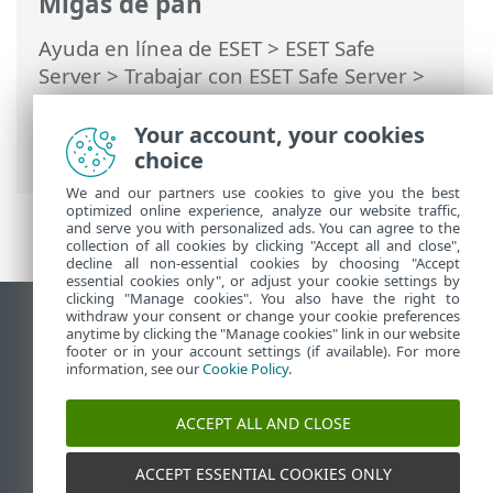
Migas de pan
Ayuda en línea de ESET
>
ESET Safe
Server
>
Trabajar con ESET Safe Server
>
Configuración avanzada
>
Protecciones
>
Protección del sistema de archivos en
Your account, your cookies
tiempo real
choice
We and our partners use cookies to give you the best
optimized online experience, analyze our website traffic,
and serve you with personalized ads. You can agree to the
collection of all cookies by clicking "Accept all and close",
decline all non-essential cookies by choosing "Accept
essential cookies only", or adjust your cookie settings by
clicking "Manage cookies". You also have the right to
withdraw your consent or change your cookie preferences
Ver sitio del escritorio
anytime by clicking the "Manage cookies" link in our website
footer or in your account settings (if available). For more
End of Life
information, see our
Cookie Policy
.
Base de conocimiento de ESET
Foro de ESET
ACCEPT ALL AND CLOSE
ESET Status Portal
Soporte regional
ACCEPT ESSENTIAL COOKIES ONLY