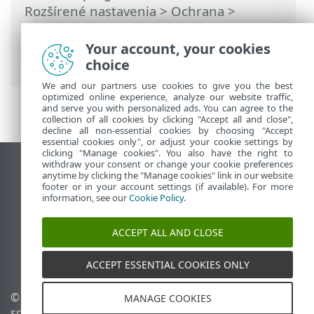
Rozšírené nastavenia
>
Ochrana
>
Rezidentná ochrana súborového systému
> Kedy meniť nastavenia rezidentnej
Your account, your cookies
ochrany
choice
We and our partners use cookies to give you the best
optimized online experience, analyze our website traffic,
and serve you with personalized ads. You can agree to the
collection of all cookies by clicking "Accept all and close",
decline all non-essential cookies by choosing "Accept
essential cookies only", or adjust your cookie settings by
clicking "Manage cookies". You also have the right to
withdraw your consent or change your cookie preferences
Zobraziť stránku ako na počítači
anytime by clicking the "Manage cookies" link in our website
footer or in your account settings (if available). For more
End of Life
information, see our
Cookie Policy
.
Databáza znalostí ESET
ESET Fórum
ACCEPT ALL AND CLOSE
ESET Status Portal
Technická podpora
ACCEPT ESSENTIAL COOKIES ONLY
© 1992 - 2026 ESET,
Spravovať súbory cookie
MANAGE COOKIES
spol. s r. o. Všetky práva
Zásady používania súborov