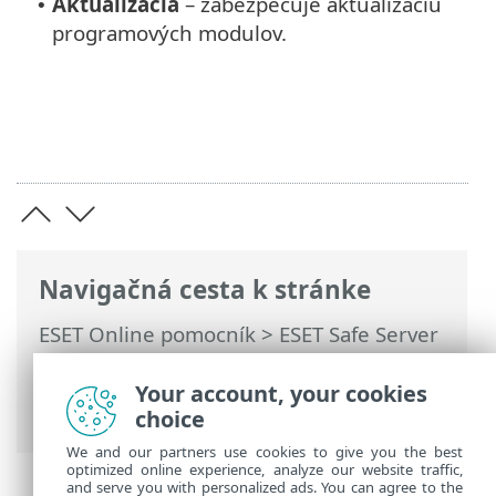
Aktualizácia
– zabezpečuje aktualizáciu
•
programových modulov.
Navigačná cesta k stránke
ESET Online pomocník
>
ESET Safe Server
>
Práca s programom ESET Safe Server
>
Nástroje
>
Plánovač
> Dialógové okná –
Your account, your cookies
plánovač > Podrobnosti úlohy
choice
We and our partners use cookies to give you the best
optimized online experience, analyze our website traffic,
and serve you with personalized ads. You can agree to the