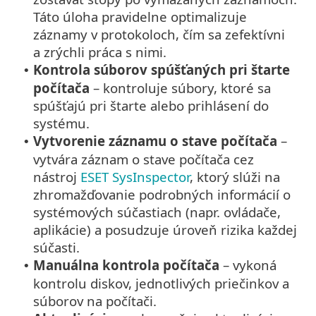
Táto úloha pravidelne optimalizuje
záznamy v protokoloch, čím sa zefektívni
a zrýchli práca s nimi.
Kontrola súborov spúšťaných pri štarte
•
počítača
– kontroluje súbory, ktoré sa
spúšťajú pri štarte alebo prihlásení do
systému.
Vytvorenie záznamu o stave počítača
–
•
vytvára záznam o stave počítača cez
nástroj
ESET SysInspector
, ktorý slúži na
zhromažďovanie podrobných informácií o
systémových súčastiach (napr. ovládače,
aplikácie) a posudzuje úroveň rizika každej
súčasti.
Manuálna kontrola počítača
– vykoná
•
kontrolu diskov, jednotlivých priečinkov a
súborov na počítači.