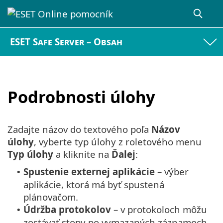
ESET Safe Server – Obsah
Podrobnosti úlohy
Zadajte názov do textového poľa
Názov
úlohy
, vyberte typ úlohy z roletového menu
Typ úlohy
a kliknite na
Ďalej
:
Spustenie externej aplikácie
– výber
•
aplikácie, ktorá má byť spustená
plánovačom.
Údržba protokolov
– v protokoloch môžu
•
zostávať stopy po vymazaných záznamoch.