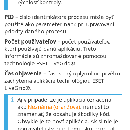
rýchlosť kontroly.
PID
– číslo identifikátora procesu môže byť
použité ako parameter napr. pri upravovaní
priority daného procesu.
Počet používateľov
– počet používateľov,
ktorí používajú danú aplikáciu. Tieto
informácie sú zhromažďované pomocou
technológie ESET LiveGrid®.
Čas objavenia
– čas, ktorý uplynul od prvého
zachytenia aplikácie technológiou ESET
LiveGrid®.
Aj v prípade, že je aplikácia označená
ako
Neznáma (oranžová)
, nemusí to
znamenať, že obsahuje škodlivý kód.
Obvykle je to nová aplikácia. Ak si nie je
používateľ istý, či je tomu skutočne tak,