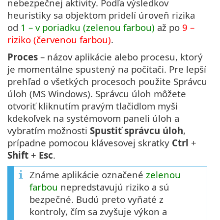
nebezpečnej aktivity. Podľa výsledkov
heuristiky sa objektom pridelí úroveň rizika
od
1 – v poriadku (zelenou farbou)
až po
9 –
riziko (červenou farbou)
.
Proces
– názov aplikácie alebo procesu, ktorý
je momentálne spustený na počítači. Pre lepší
prehľad o všetkých procesoch použite Správcu
úloh (MS Windows). Správcu úloh môžete
otvoriť kliknutím pravým tlačidlom myši
kdekoľvek na systémovom paneli úloh a
vybratím možnosti
Spustiť správcu úloh
,
prípadne pomocou klávesovej skratky
Ctrl
+
Shift
+
Esc
.
Známe aplikácie označené
zelenou
farbou
nepredstavujú riziko a sú
bezpečné. Budú preto vyňaté z
kontroly, čím sa zvyšuje výkon a