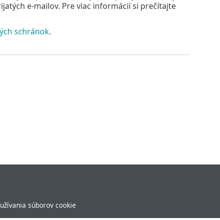
tých e‑mailov. Pre viac informácií si prečítajte
ých schránok
.
užívania súborov cookie