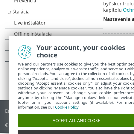
byť skontrolo
kapitolu
Ochr
Nastavenia a
Your account, your cookies
choice
We and our partners use cookies to give you the best optimize
online experience, analyze our website traffic, and serve you wit
personalized ads. You can agree to the collection of all cookies b
clicking "Accept all and close", decline all non-essential cookies b
choosing "Accept essential cookies only", or adjust your cooki
settings by clicking "Manage cookies". You also have the right t
withdraw your consent or change your cookie preference
anytime by clicking the "Manage cookies" link in our websit
footer or in your account settings (if available). For mor
information, see our
Cookie Policy
.
End of Life
Databáza znalostí ESET
ESET Fórum
ESET Status
ACCEPT ALL AND CLOSE
© 1992 - 2026 ESET, spol. s r. o. Všetky práva vyhradené.