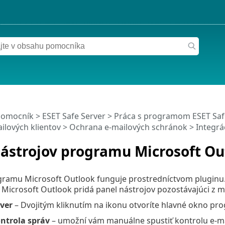
pomocník
>
ESET Safe Server
>
Práca s programom ESET Saf
ilových klientov
>
Ochrana e‑mailových schránok
>
Integrá
nástrojov programu Microsoft Ou
ramu Microsoft Outlook funguje prostredníctvom pluginu. 
icrosoft Outlook pridá panel nástrojov pozostávajúci z mo
rver
– Dvojitým kliknutím na ikonu otvoríte hlavné okno pro
ntrola správ
– umožní vám manuálne spustiť kontrolu e-ma