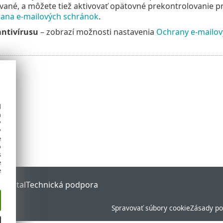
vané, a môžete tiež aktivovať opätovné prekontrolovanie prija
ana e‑mailových schránok
.
ntivírusu
– zobrazí možnosti nastavenia
Ochrany e‑mailov
d
h
y
y
e
o
s
e
e
 Portal
Technická podpora
Spravovať súbory cookie
Zásady po