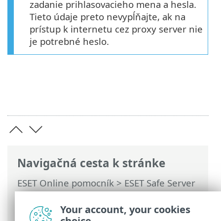
zadanie prihlasovacieho mena a hesla.
Tieto údaje preto nevypĺňajte, ak na
prístup k internetu cez proxy server nie
je potrebné heslo.
Navigačná cesta k stránke
ESET Online pomocník
>
ESET Safe Server
>
Práca s programom ESET Safe Server
>
Rozšírené nastavenia
>
Aktualizácie
>
Your account, your cookies
Možnosti pripojenia
choice