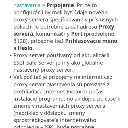
nastavenia
>
Pripojenie
. Pri tejto
konfigurácii by mali byť údaje nového
proxy servera špecifikované v príslušných
poliach. Je potrebné zadať adresu
Proxy
servera
, komunikačný
Port
(predvolene
3128), prípadne tiež
Prihlasovacie meno
a
Heslo
.
Proxy server používaný pri aktualizácii
•
ESET Safe Server je iný ako globálne
nastavený proxy server.
Váš počítač je pripojený na internet cez
•
proxy server. Nastavenia sú prevzaté z
prehliadača Internet Explorer počas
inštalácie programu, no ak dôjde po čase k
zmene v nastaveniach proxy servera
(napríklad v dôsledku zmeny
sprostredkovateľa internetového
pripojenia – ISP), bude potrebné